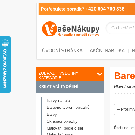
Potřebujete poradit?
+420 604 700 836
Co hledáte?
ÚVODNÍ STRÁNKA
AKČNÍ NABÍDKA
Bare
ZOBRAZIT VŠECHNY
KATEGORIE
KREATIVNÍ TVOŘENÍ
Hlavní strá
Barvy na tělo
Barevné tvoření obrázků
--- Prosím v
Barvy
Škrabací obrázky
Řadit od nej
Malování podle čísel