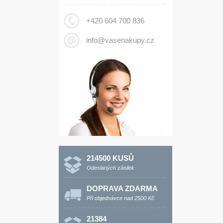
+420 604 700 836
info@vasenakupy.cz
214500 KUSŮ
Odeslaných zásilek
DOPRAVA ZDARMA
Při objednávce nad 2500 Kč
21384