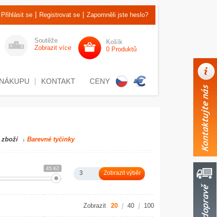
|
|
Přihlásit se
Registrovat se
Zapomněli jste heslo?
Soutěže
Košík
Zobrazit více
0 Produktů
 NÁKUPU
KONTAKT
CENY
 zboží
Barevné tyčinky
45 Kč
3
Zobrazit
20
40
100