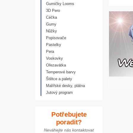
Gumičky Looms
3D Pero
Céčka
CHCETE MÍT
Gumy
Nůžky
SVÉHO
Popisovače
MILÁČKA?
Pastelky
Vyzkoušejte interaktivní
Pera
hračky
Voskovky
Ořezavátka
Vybírejte zde
Temperové barvy
Štětce a palety
Malířské desky, plátna
Jutový program
Potřebujete
poradit?
Neváhejte nás kontaktovat