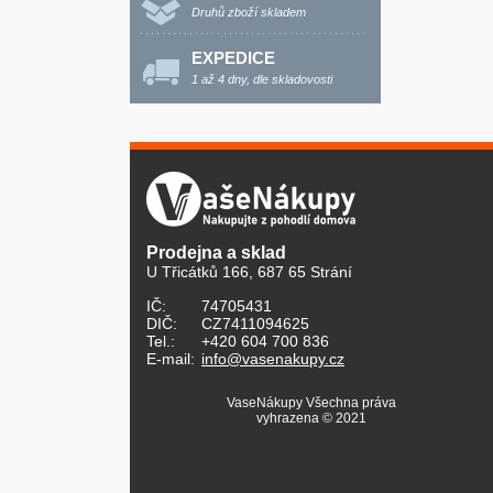
Druhů zboží skladem
EXPEDICE
1 až 4 dny, dle skladovosti
Prodejna a sklad
U Třicátků 166, 687 65 Strání
IČ:
74705431
DIČ:
CZ7411094625
Tel.:
+420 604 700 836
E-mail:
info@vasenakupy.cz
VaseNákupy Všechna práva
vyhrazena © 2021