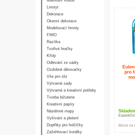
Malování vodou
Linoryt
Dekorace
Okenní dekorace
Modelovací hmoty
FIMO
Razítka
Tvořivé hračky
Křídy
Odlévání ze sádry
Eulen
Ozdobné děrovačky
pro f
Vše pro sliz
mo
Výtvarné sady
Výtvarné a kreativní potřeby
Tvorba bižuterie
Kreativní papíry
Sklade
Nástěnné mapy
Expediční
Vyšívání a pletení
Doplňky pro holčičky
Barva na 
Zažehlovací korálky