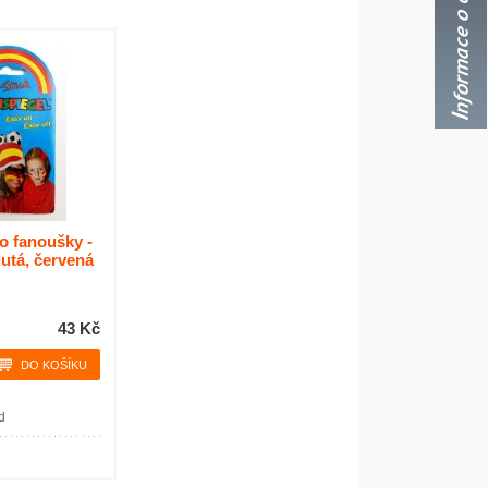
o fanoušky -
lutá, červená
43 Kč
d