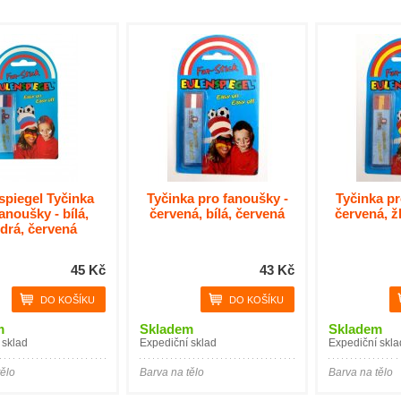
spiegel Tyčinka
Tyčinka pro fanoušky -
Tyčinka pr
anoušky - bílá,
červená, bílá, červená
červená, ž
drá, červená
45 Kč
43 Kč
m
Skladem
Skladem
 sklad
Expediční sklad
Expediční skla
tělo
Barva na tělo
Barva na tělo