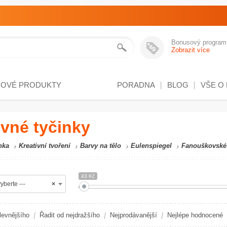
Bonusový program
Zobrazit více
NOVÉ PRODUKTY
PORADNA
BLOG
VŠE O
vné tyčinky
nka
Kreativní tvoření
Barvy na tělo
Eulenspiegel
Fanouškovské
43 Kč
yberte ---
×
levnějšího
Řadit od nejdražšího
Nejprodávanější
Nejlépe hodnocené