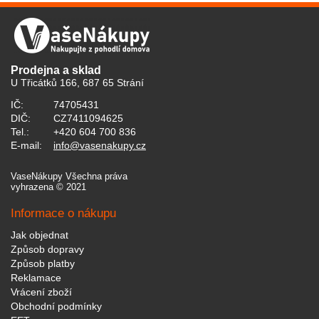
Prodejna a sklad
U Třicátků 166, 687 65 Strání
IČ:
74705431
DIČ:
CZ7411094625
Tel.:
+420 604 700 836
E-mail:
info@vasenakupy.cz
VaseNákupy Všechna práva
vyhrazena © 2021
Informace o nákupu
Jak objednat
Způsob dopravy
Způsob platby
Reklamace
Vrácení zboží
Obchodní podmínky