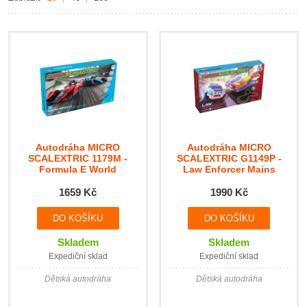
Autodráha MICRO
Autodráha MICRO
SCALEXTRIC 1179M -
SCALEXTRIC G1149P -
Formula E World
Law Enforcer Mains
Championship
Powered Race Set (1:64)
1659 Kč
1990 Kč
Skladem
Skladem
Expediční sklad
Expediční sklad
Dětská autodráha
Dětská autodráha