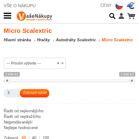
VŠE O NÁKUPU
CENY
Micro Scalextric
Hlavní stránka
Hračky
Autodráhy Scalextric
Micro Scalextric
--- Prosím vyberte ---
×
1 659 Kč
1 990 Kč
3
Řadit od nejlevnějšího
Řadit od nejdražšího
Nejprodávanější
Nejlépe hodnocené
Zobrazit
20
40
100