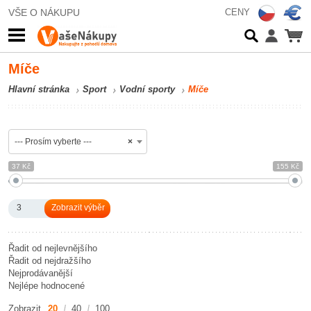
VŠE O NÁKUPU
CENY
Míče
Hlavní stránka
Sport
Vodní sporty
Míče
--- Prosím vyberte ---
×
37 Kč
155 Kč
3
Řadit od nejlevnějšího
Řadit od nejdražšího
Nejprodávanější
Nejlépe hodnocené
Zobrazit
20
40
100