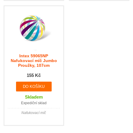
Intex 59065NP
Nafukovací míč Jumbo
Proužky, 107cm
155 Kč
Skladem
Expediční sklad
Nafukovací míč