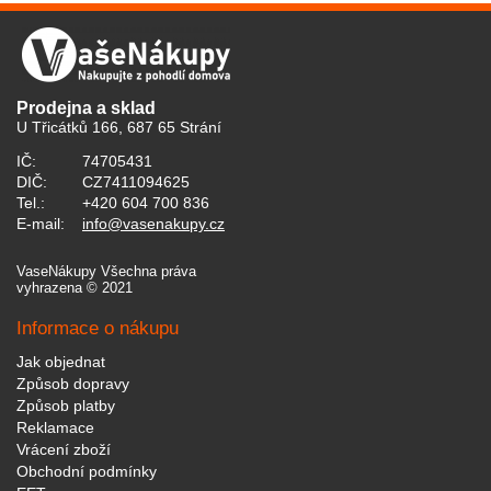
Prodejna a sklad
U Třicátků 166, 687 65 Strání
IČ:
74705431
DIČ:
CZ7411094625
Tel.:
+420 604 700 836
E-mail:
info@vasenakupy.cz
VaseNákupy Všechna práva
vyhrazena © 2021
Informace o nákupu
Jak objednat
Způsob dopravy
Způsob platby
Reklamace
Vrácení zboží
Obchodní podmínky