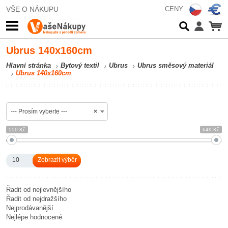
VŠE O NÁKUPU
CENY
Ubrus 140x160cm
Hlavní stránka
Bytový textil
Ubrus
Ubrus směsový materiál
Ubrus 140x160cm
--- Prosím vyberte ---
×
550 Kč
649 Kč
10
Řadit od nejlevnějšího
Řadit od nejdražšího
Nejprodávanější
Nejlépe hodnocené