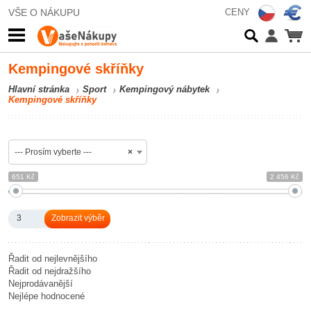
VŠE O NÁKUPU
CENY
Kempingové skříňky
Hlavní stránka
Sport
Kempingový nábytek
Kempingové skříňky
--- Prosím vyberte ---
×
651 Kč
2 456 Kč
3
Řadit od nejlevnějšího
Řadit od nejdražšího
Nejprodávanější
Nejlépe hodnocené