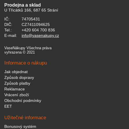
Prodejna a sklad
U Třicátků 166, 687 65 Strání
IČ:
74705431
DIČ:
CZ7411094625
Tel.:
+420 604 700 836
E-mail:
info@vasenakupy.cz
VaseNákupy Všechna práva
vyhrazena © 2021
Informace o nákupu
Jak objednat
Způsob dopravy
Způsob platby
Reklamace
Vrácení zboží
Obchodní podmínky
EET
Užitečné informace
Bonusový systém