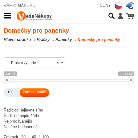
VŠE O NÁKUPU
CENY
Domečky pro panenky
Hlavní stránka
Hračky
Panenky
Domečky pro panenky
--- Prosím vyberte ---
×
235 Kč
3 912 Kč
10
Řadit od nejlevnějšího
Řadit od nejdražšího
Nejprodávanější
Nejlépe hodnocené
Zobrazit
20
40
100