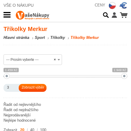
VŠE O NÁKUPU
CENY
Tříkolky Merkur
Hlavní stránka
Sport
Tříkolky
Tříkolky Merkur
--- Prosím vyberte ---
×
1 459 Kč
1 949 Kč
3
Řadit od nejlevnějšího
Řadit od nejdražšího
Nejprodávanější
Nejlépe hodnocené
Zobrazit
20
40
100