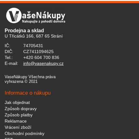
Prodejna a sklad
U Třicátků 166, 687 65 Strání
IČ:
74705431
DIČ:
CZ7411094625
Tel.:
+420 604 700 836
E-mail:
info@vasenakupy.cz
VaseNákupy Všechna práva
vyhrazena © 2021
Informace o nákupu
Jak objednat
Způsob dopravy
Způsob platby
Reklamace
Vrácení zboží
Obchodní podmínky