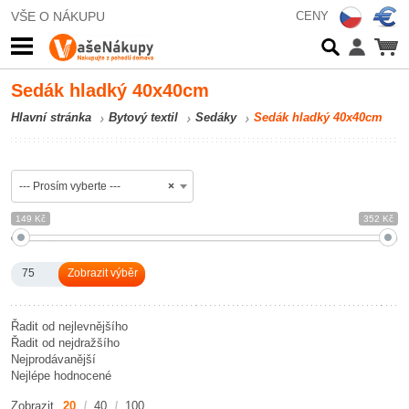
VŠE O NÁKUPU
CENY
Sedák hladký 40x40cm
Hlavní stránka
Bytový textil
Sedáky
Sedák hladký 40x40cm
--- Prosím vyberte ---
×
149 Kč
352 Kč
75
Řadit od nejlevnějšího
Řadit od nejdražšího
Nejprodávanější
Nejlépe hodnocené
Zobrazit
20
40
100