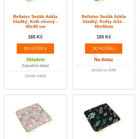
Bellatex Sedák Adéla
Bellatex Sedák Adéla
hladký, Květ vínový -
hladký, Květy růže -
40x40 cm
40x40cm
165 Kč
165 Kč
Skladem
Na dotaz
Expediční sklad
Sedák na židle
Sedák Adéla