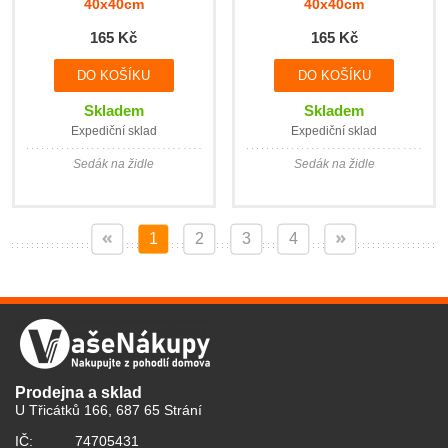
40x40cm
40x40cm
165 Kč
165 Kč
Skladem
Skladem
Expediční sklad
Expediční sklad
Sedák na židle
Sedák na židle
1
2
3
4
Prodejna a sklad
U Třicátků 166, 687 65 Strání
IČ:
74705431