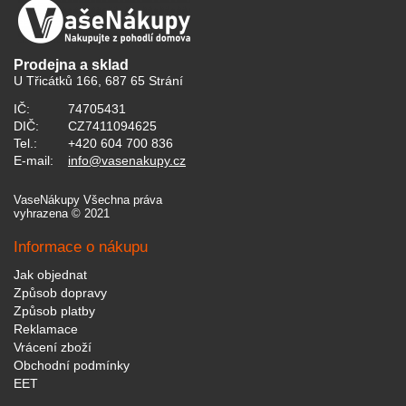
Prodejna a sklad
U Třicátků 166, 687 65 Strání
IČ:
74705431
DIČ:
CZ7411094625
Tel.:
+420 604 700 836
E-mail:
info@vasenakupy.cz
VaseNákupy Všechna práva
vyhrazena © 2021
Informace o nákupu
Jak objednat
Způsob dopravy
Způsob platby
Reklamace
Vrácení zboží
Obchodní podmínky
EET