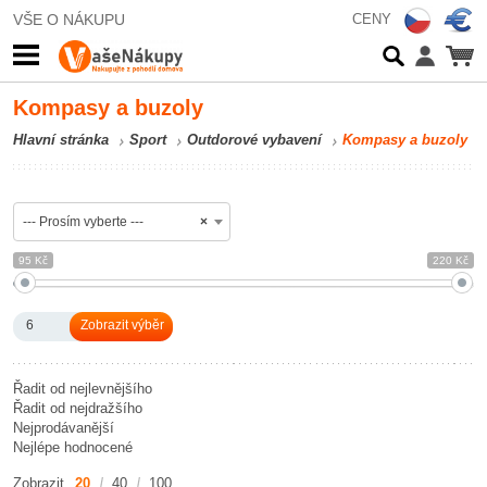
VŠE O NÁKUPU
CENY
Kompasy a buzoly
Hlavní stránka
Sport
Outdorové vybavení
Kompasy a buzoly
--- Prosím vyberte ---
×
95 Kč
220 Kč
6
Řadit od nejlevnějšího
Řadit od nejdražšího
Nejprodávanější
Nejlépe hodnocené
Zobrazit
20
40
100