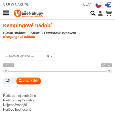
VŠE O NÁKUPU
CENY
Kempingové nádobí
Hlavní stránka
Sport
Outdorové vybavení
Kempingové nádobí
--- Prosím vyberte ---
×
131 Kč
661 Kč
15
Řadit od nejlevnějšího
Řadit od nejdražšího
Nejprodávanější
Nejlépe hodnocené