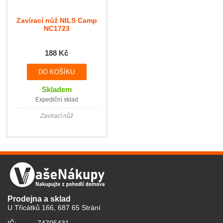
Zavírací nůž NILS Camp
NC1723
188 Kč
Skladem
Expediční sklad
Zavírací nůž
Prodejna a sklad
U Třicátků 166, 687 65 Strání