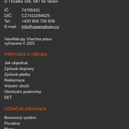
U Třicátků 166, 687 65 Strání
IČ:
74705431
DIČ:
CZ7411094625
Tel.:
+420 604 700 836
E-mail:
info@vasenakupy.cz
VaseNákupy Všechna práva
vyhrazena © 2021
Informace o nákupu
Jak objednat
Způsob dopravy
Způsob platby
Reklamace
Vrácení zboží
Obchodní podmínky
EET
Užitečné informace
Bonusový systém
Poradna