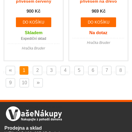
přívěsem červený
přívěsem na dřevo
900 Kč
969 Kč
Skladem
Na dotaz
Expediční sklad
Hračka Bruder
Hračka Bruder
1
2
3
4
5
6
7
8
9
10
Prodejna a sklad