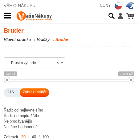
VŠE O NÁKUPU
CENY
Bruder
Hlavní stránka
Hračky
Bruder
--- Prosím vyberte ---
×
149 Kč
2 186 Kč
216
Řadit od nejlevnějšího
Řadit od nejdražšího
Nejprodávanější
Nejlépe hodnocené
Zobrazit
20
40
100