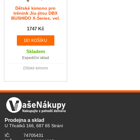
Dětské kimono pro
trénink Jiu-jitsu DBX
BUSHIDO X-Series, vel.
150-155cm
1747 Kč
Skladem
Expediční sklad
Dštské kimono
Prodejna a sklad
U Třicátků 166, 687 65 Strání
IČ:
74705431