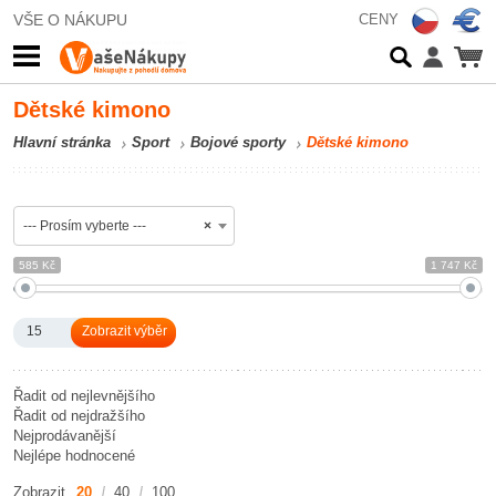
VŠE O NÁKUPU
CENY
Dětské kimono
Hlavní stránka
Sport
Bojové sporty
Dětské kimono
--- Prosím vyberte ---
×
585 Kč
1 747 Kč
15
Řadit od nejlevnějšího
Řadit od nejdražšího
Nejprodávanější
Nejlépe hodnocené
Zobrazit
20
40
100