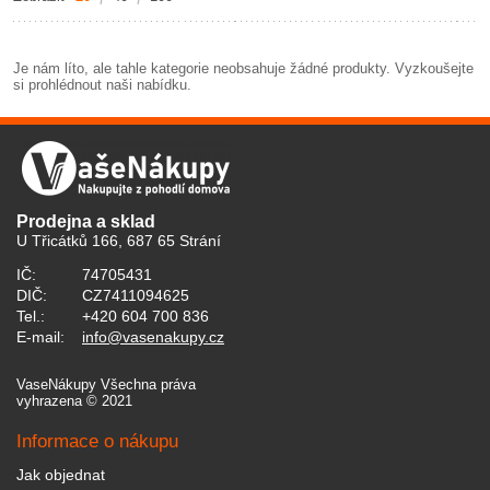
Je nám líto, ale tahle kategorie neobsahuje žádné produkty. Vyzkoušejte
si prohlédnout naši nabídku.
Prodejna a sklad
U Třicátků 166, 687 65 Strání
IČ:
74705431
DIČ:
CZ7411094625
Tel.:
+420 604 700 836
E-mail:
info@vasenakupy.cz
VaseNákupy Všechna práva
vyhrazena © 2021
Informace o nákupu
Jak objednat