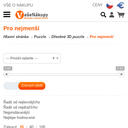
VŠE O NÁKUPU
CENY
Pro nejmenší
Hlavní stránka
Puzzle
Dřevěné 3D puzzle
Pro nejmenší
--- Prosím vyberte ---
×
0 Kč
1 Kč
Řadit od nejlevnějšího
Řadit od nejdražšího
Nejprodávanější
Nejlépe hodnocené
Zobrazit
20
40
100