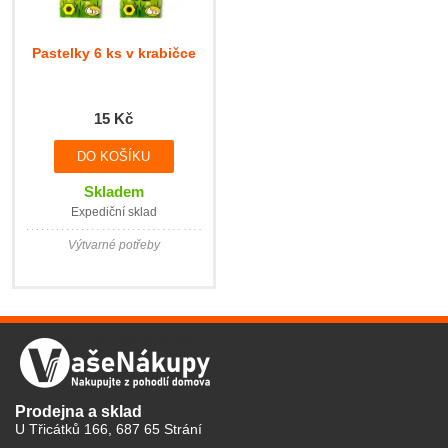
Pastelky 6 ks v krabičce
15 Kč
Skladem
Expediční sklad
Výtvarné potřeby
Prodejna a sklad
U Třicátků 166, 687 65 Strání