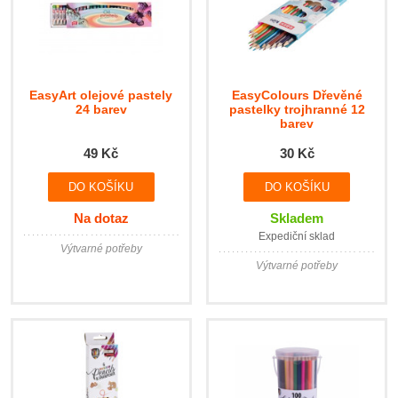
EasyArt olejové pastely
EasyColours Dřevěné
24 barev
pastelky trojhranné 12
barev
49 Kč
30 Kč
Na dotaz
Skladem
Expediční sklad
Výtvarné potřeby
Výtvarné potřeby