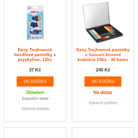
Easy Trojhranné
Easy Trojhranné pastelky
bezdřevé pastelky z
v luxusní kovové
pryskyřice, 12ks
krabičce 24ks - 36 barev
37 Kč
240 Kč
Skladem
Na dotaz
Expediční sklad
Výtvarné potřeby
Výtvarné potřeby