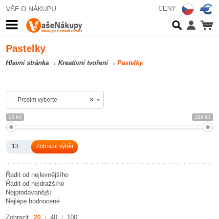
VŠE O NÁKUPU
CENY
Pastelky
Hlavní stránka
Kreativní tvoření
Pastelky
--- Prosím vyberte ---
×
15 Kč
289 Kč
13
Řadit od nejlevnějšího
Řadit od nejdražšího
Nejprodávanější
Nejlépe hodnocené
Zobrazit
20
40
100