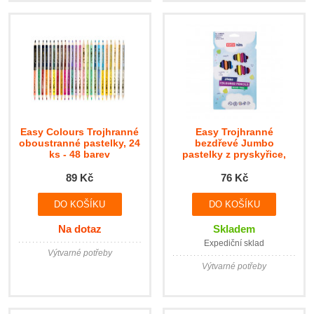
Easy Colours Trojhranné
Easy Trojhranné
oboustranné pastelky, 24
bezdřevé Jumbo
ks - 48 barev
pastelky z pryskyřice,
12ks
89 Kč
76 Kč
Na dotaz
Skladem
Expediční sklad
Výtvarné potřeby
Výtvarné potřeby