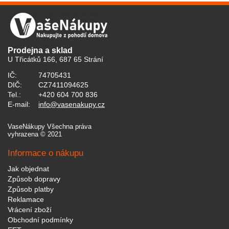
Prodejna a sklad
U Třicátků 166, 687 65 Strání
IČ:
74705431
DIČ:
CZ7411094625
Tel.:
+420 604 700 836
E-mail:
info@vasenakupy.cz
VaseNákupy Všechna práva
vyhrazena © 2021
Informace o nákupu
Jak objednat
Způsob dopravy
Způsob platby
Reklamace
Vrácení zboží
Obchodní podmínky