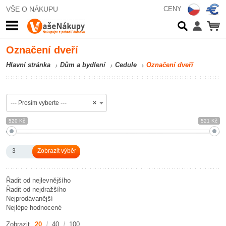
VŠE O NÁKUPU
CENY
Označení dveří
Hlavní stránka
Dům a bydlení
Cedule
Označení dveří
--- Prosím vyberte ---
×
520 Kč
521 Kč
3
Řadit od nejlevnějšího
Řadit od nejdražšího
Nejprodávanější
Nejlépe hodnocené
Zobrazit
20
40
100