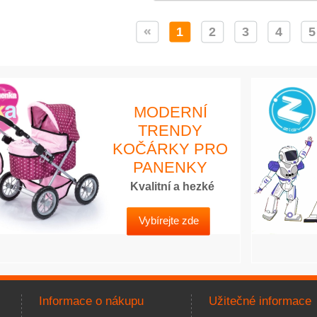
1
2
3
4
5
MODERNÍ
TRENDY
KOČÁRKY PRO
PANENKY
Kvalitní a hezké
Vybírejte zde
Informace o nákupu
Užitečné informace