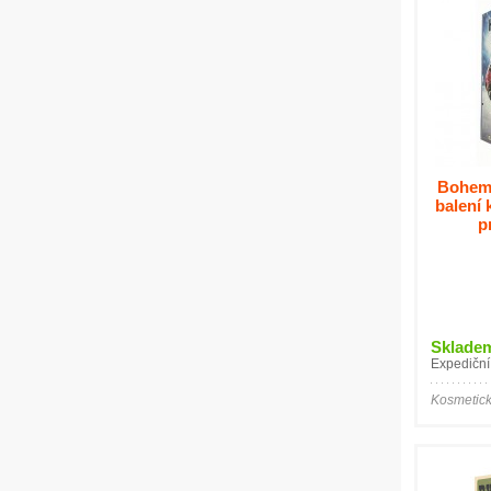
Bohemi
balení 
p
Sklade
Expediční
Kosmetick