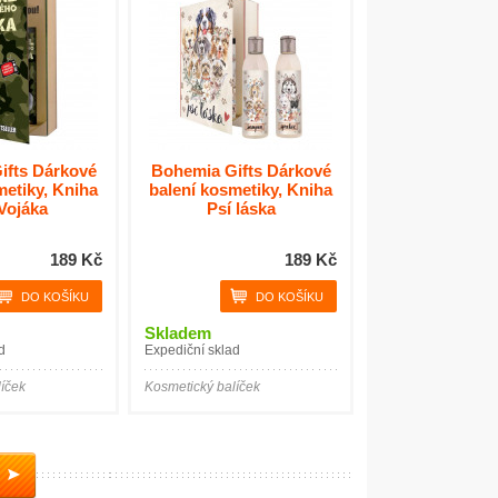
ifts Dárkové
Bohemia Gifts Dárkové
metiky, Kniha
balení kosmetiky, Kniha
Vojáka
Psí láska
189 Kč
189 Kč
Skladem
d
Expediční sklad
íček
Kosmetický balíček