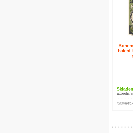
Bohemi
balení 
Sklade
Expediční
Kosmetick