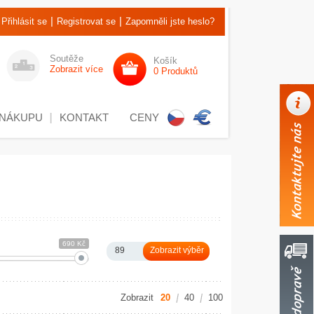
|
|
Přihlásit se
Registrovat se
Zapomněli jste heslo?
Soutěže
Košík
Zobrazit více
0 Produktů
 NÁKUPU
KONTAKT
CENY
690 Kč
89
Zobrazit
20
40
100