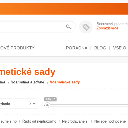
Bonusový program
Zobrazit více
NOVÉ PRODUKTY
PORADNA
BLOG
VŠE O
metické sady
nka
Kosmetika a zdraví
Kosmetické sady
149 Kč
yberte ---
×
levnějšího
Řadit od nejdražšího
Nejprodávanější
Nejlépe hodnocené