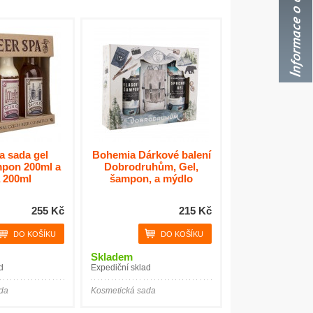
a sada gel
Bohemia Dárkové balení
mpon 200ml a
Dobrodruhům, Gel,
 200ml
šampon, a mýdlo
255 Kč
215 Kč
Skladem
d
Expediční sklad
da
Kosmetická sada