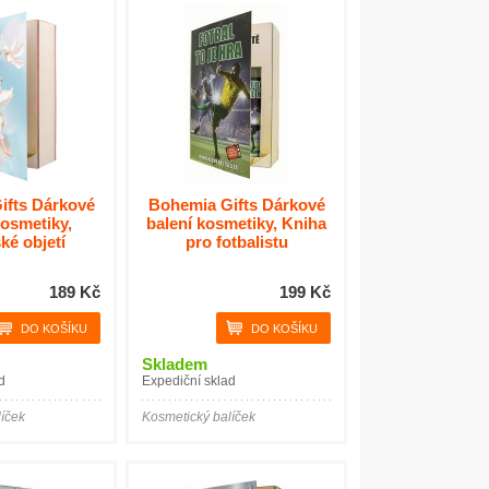
ifts Dárkové
Bohemia Gifts Dárkové
kosmetiky,
balení kosmetiky, Kniha
ké objetí
pro fotbalistu
189 Kč
199 Kč
Skladem
d
Expediční sklad
íček
Kosmetický balíček