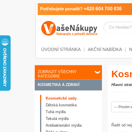
Potřebujete poradit?
+420 604 700 836
Co hledáte?
ÚVODNÍ STRÁNKA
AKČNÍ NABÍDKA
Kos
ZOBRAZIT VŠECHNY
KATEGORIE
KOSMETIKA A ZDRAVÍ
Hlavní strá
Kosmetické sady
Dětská kosmetika
--- Prosím v
Tuhá mýdla
Tekutá mýdla
Řadit od nej
Antibakteriální mýdla