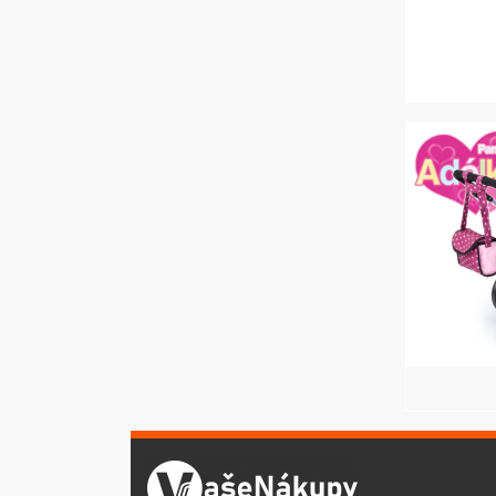
VELKÝ VÝBĚR
BATOHŮ
Moderní a pestré batohy
Easy
Vybírejte zde