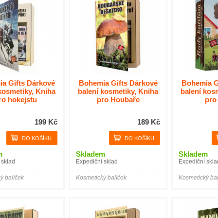
a Gifts Dárkové
Bohemia Gifts Dárkové
Bohemia G
kosmetiky, Kniha
balení kosmetiky, Kniha
balení kos
ro hokejstu
pro Houbaře
pro 
199 Kč
189 Kč
m
Skladem
Skladem
 sklad
Expediční sklad
Expediční skla
ý balíček
Kosmetický balíček
Kosmetický bal