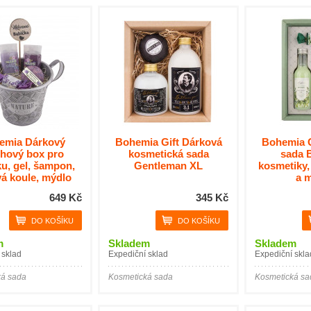
emia Dárkový
Bohemia Gift Dárková
Bohemia G
chový box pro
kosmetická sada
sada 
u, gel, šampon,
Gentleman XL
kosmetiky,
á koule, mýdlo
a 
649 Kč
345 Kč
m
Skladem
Skladem
 sklad
Expediční sklad
Expediční skla
ká sada
Kosmetická sada
Kosmetická sa