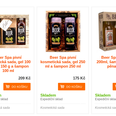
er Spa pivní
Beer Spa pivní
Beer Sp
cká sada, gel 100
kosmetická sada, gel 250
200ml, ša
l 150 g a šampon
ml a šampon 250 ml
pěna
100 ml
209 Kč
175 Kč
m
Skladem
Skladem
 sklad
Expediční sklad
Expediční skla
ká sada
Kosmetická sada
Kosmetická sa