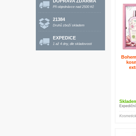
DOPRAVA ZDARMA
Při objednávce nad 2500 Kč
21384
Druhů zboží skladem
EXPEDICE
1 až 4 dny, dle skladovosti
Bohemi
kosm
ext
Sklade
Expediční
Kosmetic