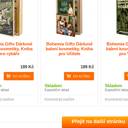
a Gifts Dárkové
Bohemia Gifts Dárkové
Bohemia G
kosmetiky, Kniha
balení kosmetiky, Kniha
balení kos
pro rybáře
pro Učitele
pro 
189 Kč
189 Kč
m
Skladem
Skladem
 sklad
Expediční sklad
Expediční skla
ý balíček
Kosmetický balíček
Kosmetický bal
Přejít na další stránku