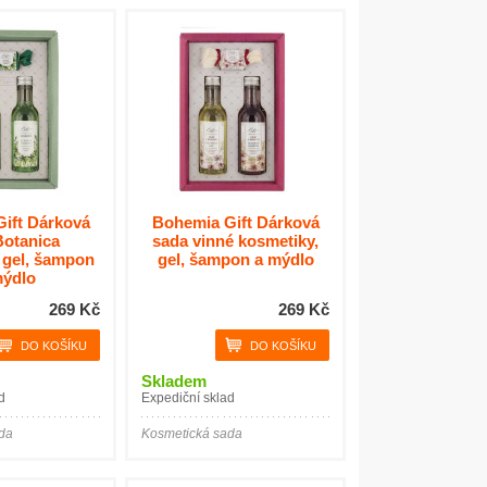
ift Dárková
Bohemia Gift Dárková
Botanica
sada vinné kosmetiky,
 gel, šampon
gel, šampon a mýdlo
mýdlo
269 Kč
269 Kč
Skladem
d
Expediční sklad
da
Kosmetická sada