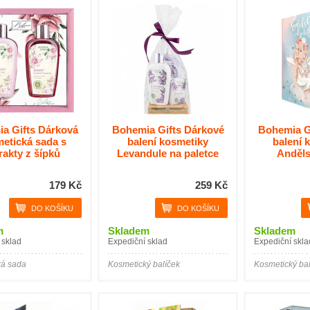
a Gifts Dárková
Bohemia Gifts Dárkové
Bohemia G
etická sada s
balení kosmetiky
balení 
rakty z šípků
Levandule na paletce
Anděls
179 Kč
259 Kč
m
Skladem
Skladem
 sklad
Expediční sklad
Expediční skla
ká sada
Kosmetický balíček
Kosmetický bal