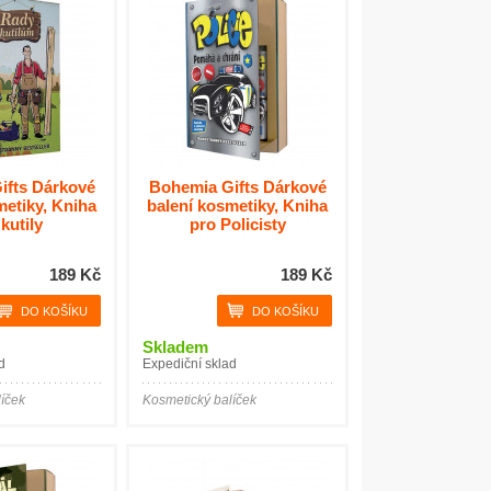
ifts Dárkové
Bohemia Gifts Dárkové
metiky, Kniha
balení kosmetiky, Kniha
kutily
pro Policisty
189 Kč
189 Kč
Skladem
d
Expediční sklad
íček
Kosmetický balíček