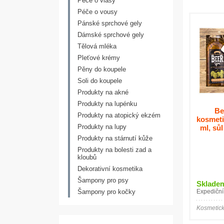
Péče o vlasy
Péče o vousy
Pánské sprchové gely
Dámské sprchové gely
Tělová mléka
Pleťové krémy
Pěny do koupele
Soli do koupele
Produkty na akné
Produkty na lupénku
Be
Produkty na atopický ekzém
kosmeti
Produkty na lupy
ml, sů
Produkty na stárnutí kůže
Produkty na bolesti zad a
kloubů
Dekorativní kosmetika
Šampony pro psy
Sklade
Šampony pro kočky
Expediční
Kosmetic