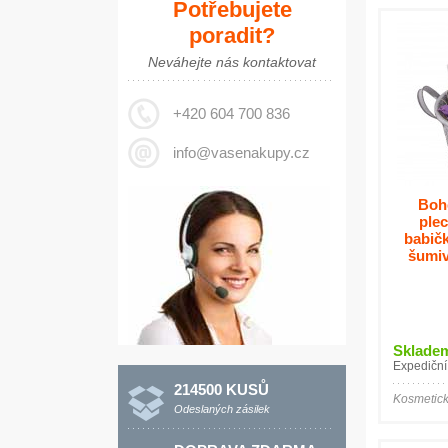
Potřebujete
poradit?
Neváhejte nás kontaktovat
+420 604 700 836
info@vasenakupy.cz
Boh
ple
babičk
šumiv
Sklade
Expediční
214500 KUSŮ
Kosmetic
Odeslaných zásilek