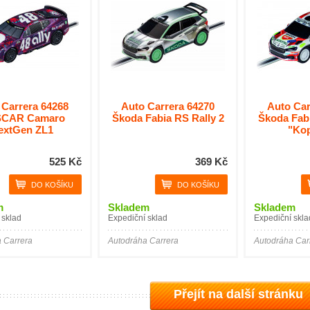
 Carrera 64268
Auto Carrera 64270
Auto Car
CAR Camaro
Škoda Fabia RS Rally 2
Škoda Fabi
extGen ZL1
"Ko
525 Kč
369 Kč
m
Skladem
Skladem
 sklad
Expediční sklad
Expediční skla
 Carrera
Autodráha Carrera
Autodráha Car
Přejít na další stránku