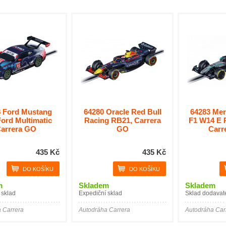
 Ford Mustang
64280 Oracle Red Bull
64283 Me
ord Multimatic
Racing RB21, Carrera
F1 W14 E 
arrera GO
GO
Carr
435 Kč
435 Kč
m
Skladem
Skladem
 sklad
Expediční sklad
Sklad dodavat
 Carrera
Autodráha Carrera
Autodráha Car