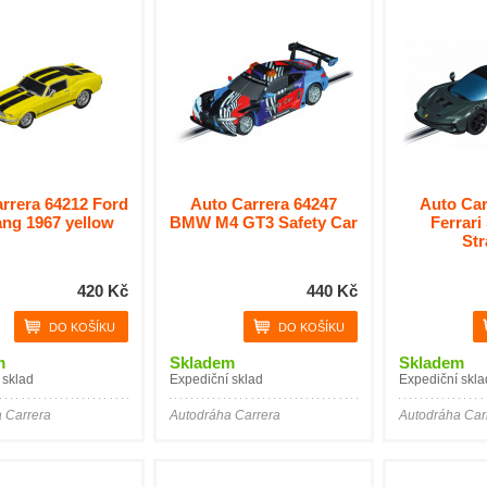
rrera 64212 Ford
Auto Carrera 64247
Auto Car
ng 1967 yellow
BMW M4 GT3 Safety Car
Ferrari
Str
420 Kč
440 Kč
m
Skladem
Skladem
 sklad
Expediční sklad
Expediční skla
 Carrera
Autodráha Carrera
Autodráha Car