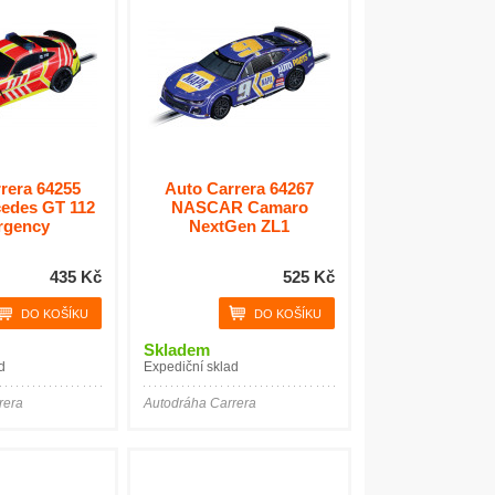
rera 64255
Auto Carrera 64267
edes GT 112
NASCAR Camaro
rgency
NextGen ZL1
435 Kč
525 Kč
Skladem
d
Expediční sklad
rera
Autodráha Carrera