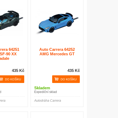
rera 64251
Auto Carrera 64252
 SF-90 XX
AMG Mercedes GT
adale
435 Kč
435 Kč
Skladem
d
Expediční sklad
rera
Autodráha Carrera