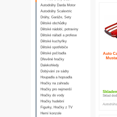
Autodráhy Darda Motor
Autodráhy Scalextric
Dráhy, Garáže, Sety
Dětské obchůdky
Dětské nádobí, potraviny
Dětské nářadí a profese
Dětské kuchyňky
Dětské spotřebiče
Dětské počítadla
Auto Ca
Musta
Dřevěné hračky
Dalekohledy
Dobývání ze sádry
Houpadla a hopsadla
Hračky na zahradu
Hračky pro nejmenší
Sklade
Hračky do vody
Sklad dod
Hračky hudební
Autodráha
Figurky, Hračky z TV
Herní konzole