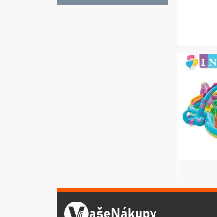
HLEDÁTE
MODERNÍ
DÁREK ?
Naše nabídka Vás
zaujme
Vybírejte zde