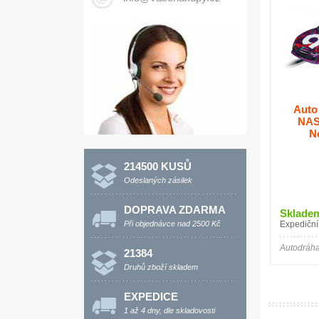
Auto
NAS
N
214500 KUSŮ
Odeslaných zásilek
DOPRAVA ZDARMA
Sklade
Při objednávce nad 2500 Kč
Expediční
Autodráha
21384
Druhů zboží skladem
EXPEDICE
1 až 4 dny, dle skladovosti