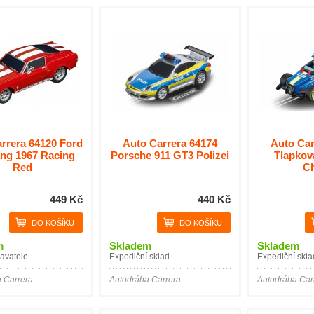
rrera 64120 Ford
Auto Carrera 64174
Auto Car
ng 1967 Racing
Porsche 911 GT3 Polizei
Tlapková
Red
C
449 Kč
440 Kč
m
Skladem
Skladem
avatele
Expediční sklad
Expediční skla
 Carrera
Autodráha Carrera
Autodráha Car