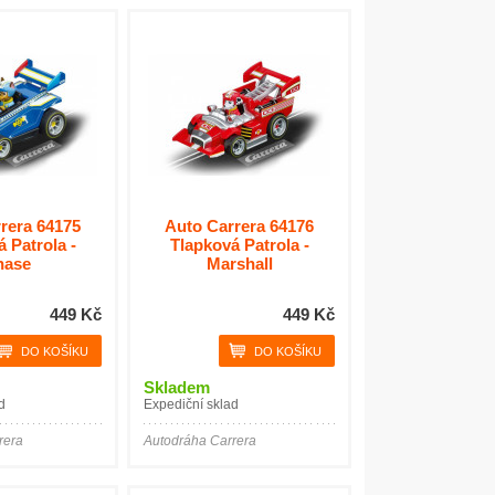
rera 64175
Auto Carrera 64176
 Patrola -
Tlapková Patrola -
hase
Marshall
449 Kč
449 Kč
Skladem
d
Expediční sklad
rera
Autodráha Carrera