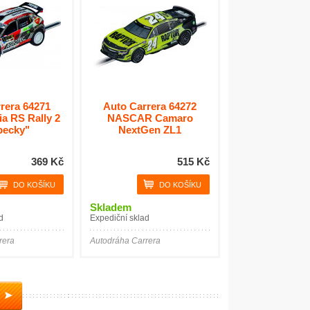
rera 64271
Auto Carrera 64272
a RS Rally 2
NASCAR Camaro
pecky"
NextGen ZL1
369 Kč
515 Kč
Skladem
d
Expediční sklad
rera
Autodráha Carrera