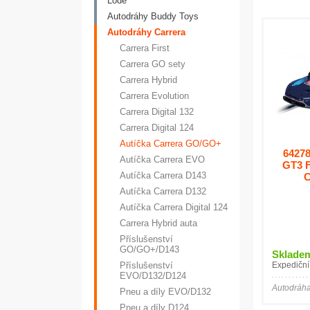
Lodě
Autodráhy Buddy Toys
Autodráhy Carrera
Carrera First
Carrera GO sety
Carrera Hybrid
Carrera Evolution
Carrera Digital 132
Carrera Digital 124
Autíčka Carrera GO/GO+
64278
Autíčka Carrera EVO
GT3 F
Autíčka Carrera D143
C
Autíčka Carrera D132
Autíčka Carrera Digital 124
Carrera Hybrid auta
Příslušenství
GO/GO+/D143
Sklade
Příslušenství
Expediční
EVO/D132/D124
Autodráha
Pneu a díly EVO/D132
Pneu a díly D124