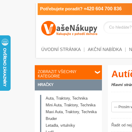
Potřebujete poradit?
+420 604 700 836
Co hledáte?
ÚVODNÍ STRÁNKA
AKČNÍ NABÍDKA
Autí
ZOBRAZIT VŠECHNY
KATEGORIE
HRAČKY
Hlavní strá
Auta, Traktory, Technika
Mini Auta, Traktory, Technika
--- Prosím v
Maxi Auta, Traktory, Technika
Bruder
Řadit od nej
Letadla, vrtulníky