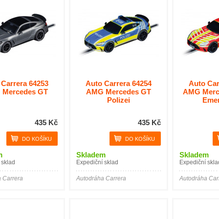
 Carrera 64253
Auto Carrera 64254
Auto Car
 Mercedes GT
AMG Mercedes GT
AMG Merc
Polizei
Eme
435 Kč
435 Kč
m
Skladem
Skladem
 sklad
Expediční sklad
Expediční skla
 Carrera
Autodráha Carrera
Autodráha Car