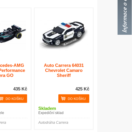
rcedes-AMG
Auto Carrera 64031
Performance
Chevrolet Camaro
era GO
Sheriff
435 Kč
425 Kč
Skladem
ele
Expediční sklad
rera
Autodráha Carrera