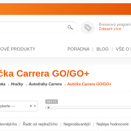
Bonusový program
Zobrazit více
NOVÉ PRODUKTY
PORADNA
BLOG
VŠE O
čka Carrera GO/GO+
nka
Hračky
Autodráhy Carrera
Autíčka Carrera GO/GO+
369 Kč
yberte ---
×
levnějšího
Řadit od nejdražšího
Nejprodávanější
Nejlépe hodnocené