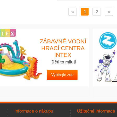
1
2
ZÁBAVNÉ VODNÍ
HRACÍ CENTRA
INTEX
Děti to milují
Vybírejte zde
Informace o nákupu
Užitečné informace