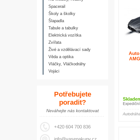
Spacerail
Školy a školky
Šlapadla
Tabule a tabulky
Elektrická vozítka
Zvířata
Živé a vzdělávací sady
Auto
Věda a optika
AMG
Vláčky, Vláčkodráhy
Vojáci
Potřebujete
Sklade
poradit?
Expediční
Neváhejte nás kontaktovat
Autodráha
+420 604 700 836
info@vasenakupy.cz