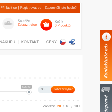
|
|
Přihlásit se
Registrovat se
Zapomněli jste heslo?
Soutěže
Košík
Zobrazit více
0 Produktů
 NÁKUPU
KONTAKT
CENY
525 Kč
33
Zobrazit
20
40
100