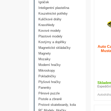
Igráček
Inteligentní plastelína
Kouzelnické potřeby
Kuličkové dráhy
Krasohledy
Kovové modely
Plastové modely
Kostýmy a doplňky
Auto Ca
Magnetické skládačky
Musta
Magnety
Mozaiky
Moderní hračky
Mikroskopy
Pokladničky
Plyšové hračky
Sklade
Expediční
Panenky
Pěnové puzzle
Autodráha
Pistole a zbraně
Prstové skateboardy, kola
RC Modely, Hračky