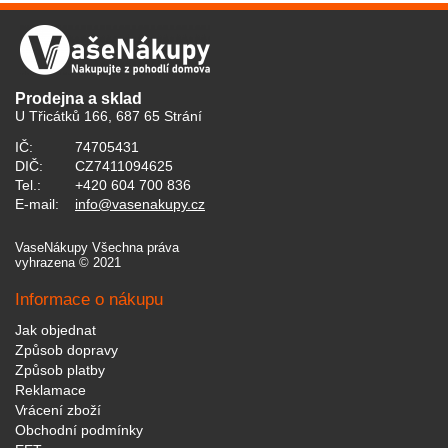
Prodejna a sklad
U Třicátků 166, 687 65 Strání
IČ:
74705431
DIČ:
CZ7411094625
Tel.:
+420 604 700 836
E-mail:
info@vasenakupy.cz
VaseNákupy Všechna práva
vyhrazena © 2021
Informace o nákupu
Jak objednat
Způsob dopravy
Způsob platby
Reklamace
Vrácení zboží
Obchodní podmínky