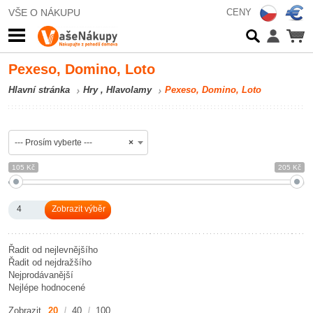
VŠE O NÁKUPU
CENY
Pexeso, Domino, Loto
Hlavní stránka
Hry , Hlavolamy
Pexeso, Domino, Loto
--- Prosím vyberte ---
×
105 Kč
205 Kč
4
Řadit od nejlevnějšího
Řadit od nejdražšího
Nejprodávanější
Nejlépe hodnocené
Zobrazit
20
40
100