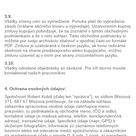
3.9.
Všetky zmeny cien sú vymedzené. Ponuka platí do vypredania
zásob (vrátane akčného tovaru a výpredaje). Uzatvorením kúpnej
zmluvy kupujúci potvrdzuje, že sa zoznámil s týmito obchodnými
podmienkami a že s nimi súhlasí. Tieto obchodné podmienky si
môžete pre svoju archiváciu stiahnuť v spodnej časti vo formáte
PDF. Zmluva je uzatváraná v českom jazyku, ak tomu nebránia
okolnosti na strane predávajúceho alebo kupujúceho, možno
zmluvu uzavrieť aj v inom pre strany zrozumiteľnom jazyku.
3.10.
Všetky odoslané objednávky sú záväzné. Pre ich storno musíte
kontaktovať našich pracovníkov.
4. Ochrana osobných údajov:
Spoločnosť Robert Kubiš (ďalej len "správca"), so sídlom Březová
371, 687 67 Březová prehlasuje, že na základe súhlasu
zákazníka spracováva osobné údaje zahŕňajúce meno,
priezvisko, (u podnikateľa aj obchodné meno, IČO a sídlo),
kontaktné údaje (e-mailová adresa, telefón, korešpondenčná
adresa), transakčné údaje, špecifické údaje (napr. GPS) k
vloženým fotografiám, informácie zo záznamov telefónnych
hovorov alebo iné interakcie medzi spoločnosťou a zákazníkom
na marketingové účely v zmysle čl. 6 ods. 1 písm. a) nariadenia