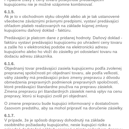
kupujúcemu nie je možné vzájomne kombinovať.
6.1.5.
Ak je to v obchodnom styku obvyklé alebo ak je tak ustanovené
všeobecne záväznými právnymi predpismi, vystaví predávajúci
ohľadom platieb realizovaných na základe kúpnej zmluvy
kupujúcemu daňový doklad - faktúru.
Predávajúci je platcom dane z pridanej hodnoty. Daňový doklad -
faktúru vystaví predávajúci kupujúcemu po uhradení ceny tovaru
a zašle ho v elektronickej podobe na elektronickú adresu
kupujúceho alebo ho vloží do zásielky pri odosielaní tovaru na
dodaciu adresu zákazníka.
6.1.6.
Objednaný tovar predávajúci zasiela kupujúcemu podľa zvolenej
prepravnej spoločnosti pri objednaní tovaru, ale podľa veľkosti,
váhy zásielky má predávajúci právo zmeny prepravcu z dôvodu
obmedzenia prepravných podmienok prepravných spoločností,
ktoré predávajúci štandardne používa na prepravu zásielok.
Zmena prepravcu pri štandardných zásielok nemá vplyv na cenu
prepravy, ktorú si kupujúci zvolil pri objednaní.
O zmene prepravcu bude kupujúci informovaný v dostatočnom
časovom predstihu, aby sa mohol pripraviť na doručenie zásielky.
6.1.7.
V prípade, že je spôsob dopravy dohodnutý na základe
osobitného požiadavky kupujúceho, nesie kupujúci riziko a