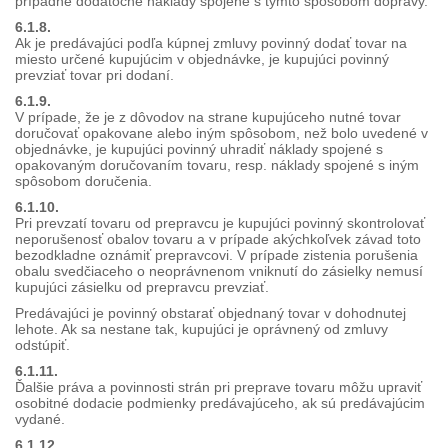
prípadné dodatočné náklady spojené s týmto spôsobom dopravy.
6.1.8.
Ak je predávajúci podľa kúpnej zmluvy povinný dodať tovar na
miesto určené kupujúcim v objednávke, je kupujúci povinný
prevziať tovar pri dodaní.
6.1.9.
V prípade, že je z dôvodov na strane kupujúceho nutné tovar
doručovať opakovane alebo iným spôsobom, než bolo uvedené v
objednávke, je kupujúci povinný uhradiť náklady spojené s
opakovaným doručovaním tovaru, resp. náklady spojené s iným
spôsobom doručenia.
6.1.10.
Pri prevzatí tovaru od prepravcu je kupujúci povinný skontrolovať
neporušenosť obalov tovaru a v prípade akýchkoľvek závad toto
bezodkladne oznámiť prepravcovi. V prípade zistenia porušenia
obalu svedčiaceho o neoprávnenom vniknutí do zásielky nemusí
kupujúci zásielku od prepravcu prevziať.
Predávajúci je povinný obstarať objednaný tovar v dohodnutej
lehote. Ak sa nestane tak, kupujúci je oprávnený od zmluvy
odstúpiť.
6.1.11.
Ďalšie práva a povinnosti strán pri preprave tovaru môžu upraviť
osobitné dodacie podmienky predávajúceho, ak sú predávajúcim
vydané.
6.1.12.