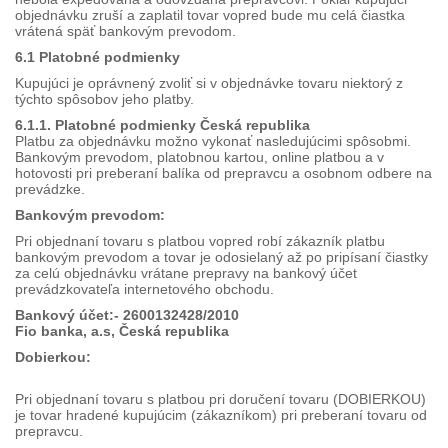
objednávku zruší a zaplatil tovar vopred bude mu celá čiastka
vrátená späť bankovým prevodom.
6.1 Platobné podmienky
Kupujúci je oprávnený zvoliť si v objednávke tovaru niektorý z
týchto spôsobov jeho platby.
6.1.1. Platobné podmienky Česká republika
Platbu za objednávku možno vykonať nasledujúcimi spôsobmi.
Bankovým prevodom, platobnou kartou, online platbou a v
hotovosti pri preberaní balíka od prepravcu a osobnom odbere na
prevádzke.
Bankovým prevodom:
Pri objednaní tovaru s platbou vopred robí zákazník platbu
bankovým prevodom a tovar je odosielaný až po pripísaní čiastky
za celú objednávku vrátane prepravy na bankový účet
prevádzkovateľa internetového obchodu.
Bankový účet:- 2600132428/2010
Fio banka, a.s, Česká republika
Dobierkou:
Pri objednaní tovaru s platbou pri doručení tovaru (DOBIERKOU)
je tovar hradené kupujúcim (zákazníkom) pri preberaní tovaru od
prepravcu.