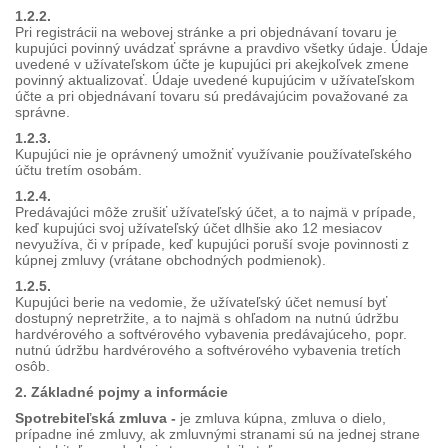
1.2.2.
Pri registrácii na webovej stránke a pri objednávaní tovaru je
kupujúci povinný uvádzať správne a pravdivo všetky údaje. Údaje
uvedené v užívateľskom účte je kupujúci pri akejkoľvek zmene
povinný aktualizovať. Údaje uvedené kupujúcim v užívateľskom
účte a pri objednávaní tovaru sú predávajúcim považované za
správne.
1.2.3.
Kupujúci nie je oprávnený umožniť využívanie používateľského
účtu tretím osobám.
1.2.4.
Predávajúci môže zrušiť užívateľský účet, a to najmä v prípade,
keď kupujúci svoj užívateľský účet dlhšie ako 12 mesiacov
nevyužíva, či v prípade, keď kupujúci poruší svoje povinnosti z
kúpnej zmluvy (vrátane obchodných podmienok).
1.2.5.
Kupujúci berie na vedomie, že užívateľský účet nemusí byť
dostupný nepretržite, a to najmä s ohľadom na nutnú údržbu
hardvérového a softvérového vybavenia predávajúceho, popr.
nutnú údržbu hardvérového a softvérového vybavenia tretích
osôb.
2. Základné pojmy a informácie
Spotrebiteľská zmluva -
je zmluva kúpna, zmluva o dielo,
prípadne iné zmluvy, ak zmluvnými stranami sú na jednej strane