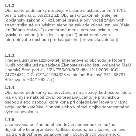
1.1.2.
Obchodné podmienky upravujú v súlade s ustanovením § 1751
ods. 1 zákona č. 89/2012 Zb.Občiansky zákonník (ďalej len
"občiansky zákonník") vzájomné práva a povinnosti zmluvných
strán vzniknuté v súvislosti alebo na základe kúpnej zmluvy (ďalej
len "kúpna zmluva ") uzatvárané medzi predávajúcim a inou
fyzickou osobou (ďalej len" kupujúci ") prostredníctvom
internetového obchodu predávajúceho (prevádzkovateľom).
1.1.3.
Predávajúci (prevádzkovateľ) internetového obchodu je Robert
Kubiš podnikajúci na základe Živnostenského listu vydaného MeU
Uherský Brod pod č.j. VZN/755/09/Br/2 dňa 12.1.2009, IČO:
74705431, DIČ: CZ7411094625 so sídlom Brezová 371, 68767
Březová. č. 634/1992 Zb.).
1.1.4.
Obchodné podmienky sa nevzťahujú na prípady, keď osoba, ktorá
má v úmysle nakúpiť tovar od predávajúceho, je právnickou
osobou alebo osobou, ktorá koná pri objednávaní tovaru v rámci
svojej podnikateľskej činnosti alebo v rámci svojho samostatného
výkonu povolania.
1.1.5.
Ustanovenia odlišné od obchodných podmienok je možné
dojednať v kúpnej zmluve. Odlišné dojednania v kúpnej zmluve
majú prednosť pred ustanoveniami obchodných podmienok.