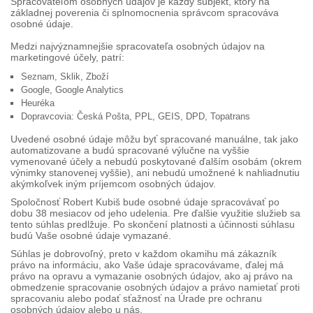
Spracovateľom osobných údajov je každý subjekt, ktorý na
základnej poverenia či splnomocnenia správcom spracováva
osobné údaje.
Medzi najvýznamnejšie spracovateľa osobných údajov na
marketingové účely, patrí:
Seznam, Sklik, Zboží
Google, Google Analytics
Heuréka
Dopravcovia: Česká Pošta, PPL, GEIS, DPD, Topatrans
Uvedené osobné údaje môžu byť spracované manuálne, tak jako
automatizovane a budú spracované výlučne na vyššie
vymenované účely a nebudú poskytované ďalším osobám (okrem
výnimky stanovenej vyššie), ani nebudú umožnené k nahliadnutiu
akýmkoľvek iným príjemcom osobných údajov.
Spoločnosť Robert Kubiš bude osobné údaje spracovávať po
dobu 38 mesiacov od jeho udelenia. Pre ďalšie využitie služieb sa
tento súhlas predlžuje. Po skončení platnosti a účinnosti súhlasu
budú Vaše osobné údaje vymazané.
Súhlas je dobrovoľný, preto v každom okamihu má zákazník
právo na informáciu, ako Vaše údaje spracovávame, ďalej má
právo na opravu a vymazanie osobných údajov, ako aj právo na
obmedzenie spracovanie osobných údajov a právo namietať proti
spracovaniu alebo podať sťažnosť na Úrade pre ochranu
osobných údajov alebo u nás.