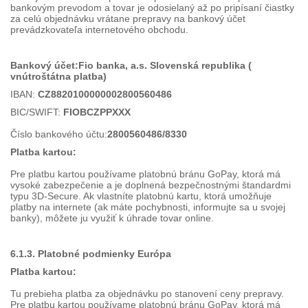
bankovým prevodom a tovar je odosielaný až po pripísaní čiastky
za celú objednávku vrátane prepravy na bankový účet
prevádzkovateľa internetového obchodu.
Bankový účet:Fio banka, a.s. Slovenská republika (
vnútroštátna platba)
IBAN:
CZ8820100000002800560486
BIC/SWIFT:
FIOBCZPPXXX
Číslo bankového účtu:
2800560486/8330
Platba kartou:
Pre platbu kartou používame platobnú bránu GoPay, ktorá má
vysoké zabezpečenie a je doplnená bezpečnostnými štandardmi
typu 3D-Secure. Ak vlastníte platobnú kartu, ktorá umožňuje
platby na internete (ak máte pochybnosti, informujte sa u svojej
banky), môžete ju využiť k úhrade tovar online.
6.1.3. Platobné podmienky Európa
Platba kartou:
Tu prebieha platba za objednávku po stanovení ceny prepravy.
Pre platbu kartou používame platobnú bránu GoPay, ktorá má