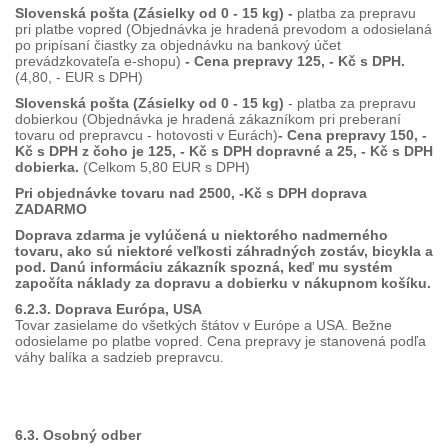
Slovenská pošta (Zásielky od 0 - 15 kg) -
platba za prepravu
pri platbe vopred (Objednávka je hradená prevodom a odosielaná
po pripísaní čiastky za objednávku na bankový účet
prevádzkovateľa e-shopu)
- Cena prepravy 125, - Kč s DPH.
(4,80, - EUR s DPH)
Slovenská pošta (Zásielky od 0 - 15 kg)
- platba za prepravu
dobierkou (Objednávka je hradená zákazníkom pri preberaní
tovaru od prepravcu - hotovosti v Eurách)
- Cena prepravy 150, -
Kč s DPH z čoho je 125, - Kč s DPH dopravné a 25, - Kč s DPH
dobierka.
(Celkom 5,80 EUR s DPH)
Pri objednávke tovaru nad 2500, -Kč s DPH doprava
ZADARMO
Doprava zdarma je vylúčená u niektorého nadmerného
tovaru, ako sú niektoré veľkosti záhradných zostáv, bicykla a
pod. Danú informáciu zákazník spozná, keď mu systém
započíta náklady za dopravu a dobierku v nákupnom košíku.
6.2.3. Doprava Európa, USA
Tovar zasielame do všetkých štátov v Európe a USA. Bežne
odosielame po platbe vopred. Cena prepravy je stanovená podľa
váhy balíka a sadzieb prepravcu.
6.3. Osobný odber