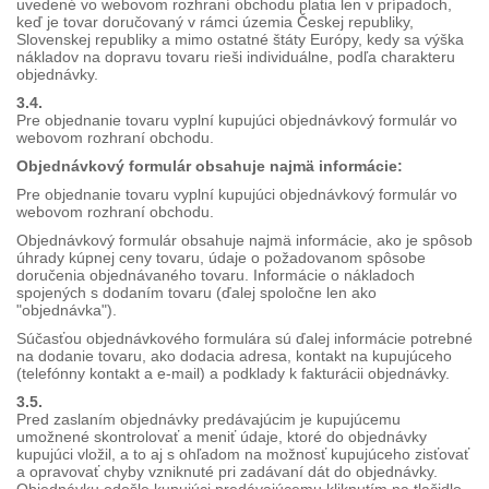
uvedené vo webovom rozhraní obchodu platia len v prípadoch,
keď je tovar doručovaný v rámci územia Českej republiky,
Slovenskej republiky a mimo ostatné štáty Európy, kedy sa výška
nákladov na dopravu tovaru rieši individuálne, podľa charakteru
objednávky.
3.4.
Pre objednanie tovaru vyplní kupujúci objednávkový formulár vo
webovom rozhraní obchodu.
Objednávkový formulár obsahuje najmä informácie:
Pre objednanie tovaru vyplní kupujúci objednávkový formulár vo
webovom rozhraní obchodu.
Objednávkový formulár obsahuje najmä informácie, ako je spôsob
úhrady kúpnej ceny tovaru, údaje o požadovanom spôsobe
doručenia objednávaného tovaru. Informácie o nákladoch
spojených s dodaním tovaru (ďalej spoločne len ako
"objednávka").
Súčasťou objednávkového formulára sú ďalej informácie potrebné
na dodanie tovaru, ako dodacia adresa, kontakt na kupujúceho
(telefónny kontakt a e-mail) a podklady k fakturácii objednávky.
3.5.
Pred zaslaním objednávky predávajúcim je kupujúcemu
umožnené skontrolovať a meniť údaje, ktoré do objednávky
kupujúci vložil, a to aj s ohľadom na možnosť kupujúceho zisťovať
a opravovať chyby vzniknuté pri zadávaní dát do objednávky.