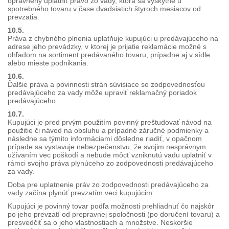
oprávnený uplatniť právo zo vady, ktorá sa vyskytne u
spotrebného tovaru v čase dvadsiatich štyroch mesiacov od
prevzatia.
10.5.
Práva z chybného plnenia uplatňuje kupujúci u predávajúceho na
adrese jeho prevádzky, v ktorej je prijatie reklamácie možné s
ohľadom na sortiment predávaného tovaru, prípadne aj v sídle
alebo mieste podnikania.
10.6.
Ďalšie práva a povinnosti strán súvisiace so zodpovednosťou
predávajúceho za vady môže upraviť reklamačný poriadok
predávajúceho.
10.7.
Kupujúci je pred prvým použitím povinný preštudovať návod na
použitie či návod na obsluhu a prípadné záručné podmienky a
následne sa týmito informáciami dôsledne riadiť, v opačnom
prípade sa vystavuje nebezpečenstvu, že svojim nesprávnym
užívaním vec poškodí a nebude môcť vzniknutú vadu uplatniť v
rámci svojho práva plynúceho zo zodpovednosti predávajúceho
za vady.
Doba pre uplatnenie práv zo zodpovednosti predávajúceho za
vady začína plynúť prevzatím veci kupujúcim.
Kupujúci je povinný tovar podľa možnosti prehliadnuť čo najskôr
po jeho prevzatí od prepravnej spoločnosti (po doručení tovaru) a
presvedčiť sa o jeho vlastnostiach a množstve. Neskoršie