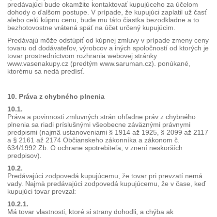
predávajúci bude okamžite kontaktovať kupujúceho za účelom
dohody o ďalšom postupe. V prípade, že kupujúci zaplatil už časť
alebo celú kúpnu cenu, bude mu táto čiastka bezodkladne a to
bezhotovostne vrátená späť na účet určený kupujúcim.
Predávajú môže odstúpiť od kúpnej zmluvy v prípade zmeny ceny
tovaru od dodávateľov, výrobcov a iných spoločností od ktorých je
tovar prostredníctvom rozhrania webovej stránky
www.vasenakupy.cz (predtým www.saruman.cz). ponúkané,
ktorému sa nedá predísť.
10. Práva z chybného plnenia
10.1.
Práva a povinnosti zmluvných strán ohľadne práv z chybného
plnenia sa riadi príslušnými všeobecne záväznými právnymi
predpismi (najmä ustanoveniami § 1914 až 1925, § 2099 až 2117
a § 2161 až 2174 Občianskeho zákonníka a zákonom č.
634/1992 Zb. O ochrane spotrebiteľa, v znení neskorších
predpisov).
10.2.
Predávajúci zodpovedá kupujúcemu, že tovar pri prevzatí nemá
vady. Najmä predávajúci zodpovedá kupujúcemu, že v čase, keď
kupujúci tovar prevzal:
10.2.1.
Má tovar vlastnosti, ktoré si strany dohodli, a chýba ak