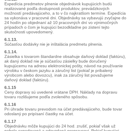
Expedícia predmetov plnenie objednávok kupujúcich budú
realizované podľa dostupnosti produktov, prevádzkových
možností predávajúceho, a to v čo najkratšom termíne. Expedícia
sa vykonáva v pracovné dni. Objednávky sa vybavujú zvyčajne do
24 hodín po objednaní až 10 pracovných dní vo výnimočných
prípadoch o čom je kupujúci bezodkladne po zistení tejto
skutočnosti upovedomený.
6.1.13.
Súčasťou dodávky nie je inštalácia predmetu plnenia.
6.1.14.
Zásielka s tovarom štandardne obsahuje daňový doklad (faktúru),
ak daný doklad nie je súčasťou zásielky bude doručený
kupujúcemu na adresu elektronickej pošty, návod na používanie
výrobku v českom jazyku a záručný list (pokiaľ je pribalený
výrobcom alebo dovozcu), inak za záručný list považujeme
daňový doklad (faktúru).
6.1.15
Ceny dopravy sú uvedené vrátane DPH. Náklady na dopravu
tovaru rozlišujeme podľa zvoleného spôsobu.
6.1.16
Pri úhrade tovaru prevodom na účet predávajúceho, bude tovar
odoslaný po pripísaní čiastky na účet.
6.1.17
Objednávku môže kupujúci do 24 hod. zrušiť, pokiaľ však už
nebola expedovaná a odovzdaná prepravcovi. Pokiaľ kupujúci