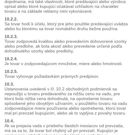
dojednania, má také vlastnosti, ktoré predávajúci alebo výrobca
opísal alebo ktoré kupujúci očakával vzhľadom na charakter
tovaru a na základe reklamy nimi vykonávané.
10.2.2.
Sa tovar hodí k účelu, ktorý pre jeho použitie predávajúci uvádza
alebo ku ktorému sa tovar rovnakého druhu bežne používa.
10.2.3.
Tovar zodpovedá kvalitou alebo prevedením dohovorené vzorky
alebo predlohe, ak bola akosť alebo prevedenie určené podľa
dohodnutého vzorky alebo predlohy,
10.2.4.
Je tovar v zodpovedajúcom množstve, miere alebo hmotnosti.
10.2.5.
Tovar vyhovuje požiadavkám právnych predpisov.
10.3.
Ustanovenia uvedené v čl. 10.2 obchodných podmienok sa
nepoužijú u tovaru predávaného za nižšiu cenu na vadu, pre
ktorú bola nižšia cena dohodnutá, na opotrebenie tovaru
spôsobené jeho obvyklým užívaním, u použitého tovaru na vadu
zodpovedajúce miere používania alebo opotrebenia, ktorú tovar
mal pri prevzatí kupujúcim, alebo ak to vyplýva z povahy tovaru.
10.4.
Ak sa prejavia vada v priebehu šiestich mesiacov od prevzatia,
má sa za to, že tovar bol chybný už pri prevzatí. Kupujúci je