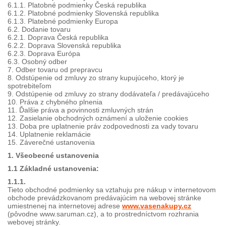
6.1.1. Platobné podmienky Česká republika
6.1.2. Platobné podmienky Slovenská republika
6.1.3. Platebné podmienky Europa
6.2. Dodanie tovaru
6.2.1. Doprava Česká republika
6.2.2. Doprava Slovenská republika
6.2.3. Doprava Európa
6.3. Osobný odber
7. Odber tovaru od prepravcu
8. Odstúpenie od zmluvy zo strany kupujúceho, ktorý je
spotrebiteľom
9. Odstúpenie od zmluvy zo strany dodávateľa / predávajúceho
10. Práva z chybného plnenia
11. Ďalšie práva a povinnosti zmluvných strán
12. Zasielanie obchodných oznámení
a uloženie cookies
13. Doba pre uplatnenie práv zodpovednosti za vady tovaru
14. Uplatnenie reklamácie
15. Záverečné ustanovenia
1. Všeobecné ustanovenia
1.1 Základné ustanovenia:
1.1.1.
Tieto obchodné podmienky sa vztahuju pre nákup v internetovom
obchode prevádzkovanom predávajúcim na webovej stránke
umiestnenej na internetovej adrese
www.vasenakupy.cz
(pôvodne www.saruman.cz), a to prostredníctvom rozhrania
webovej stránky.