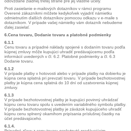
odovzdané žiadnej tretej strane pre jej vlastné účely.
Proti zasielanie e-mailových dotazníkov v rámci programu
Overené zákazníkmi môžete kedykoľvek vyjadriť námietku
odmietnutím ďalších dotazníkov pomocou odkazu v e-maile s
dotazníkom. V prípade vašej námietky vám dotazník nebudeme
ďalej zasielať.
6.Cena tovaru, Dodanie tovaru a platobné podmienky
6.1.1
Cenu tovaru a prípadné náklady spojené s dodaním tovaru podľa
kúpnej zmluvy môže kupujúci uhradiť predávajúcemu podľa
informácií uvedených v čl. 6.2. Platobné podmienky a čl. 6.3
Dodanie tovaru.
6.1.2
V prípade platby v hotovosti alebo v prípade platby na dobierku je
kúpna cena splatná pri prevzatí tovaru. V prípade bezhotovostnej
platby je kúpna cena splatná do 10 dní od uzatvorenia kúpnej
zmluvy.
6.1.3
V prípade bezhotovostnej platby je kupujúci povinný uhrádzať
kúpnu cenu tovaru spolu s uvedením variabilného symbolu platby.
V prípade bezhotovostnej platby je záväzok kupujúceho uhradiť
kúpnu cenu splnený okamihom pripísania príslušnej čiastky na
účet predávajúceho.
6.1.4.
Prípadné zľavy z ceny tovaru poskytnuté predávajúcim