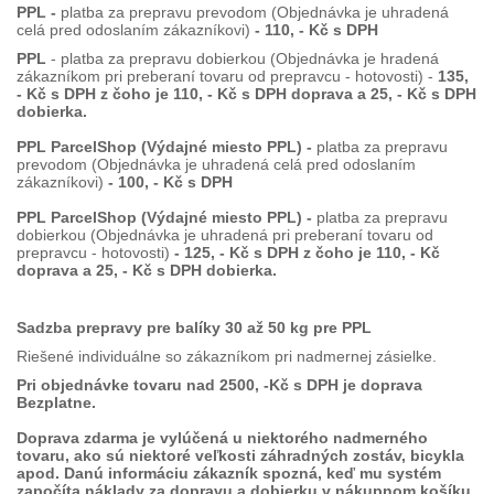
PPL -
platba za prepravu prevodom (Objednávka je uhradená
celá pred odoslaním zákazníkovi)
- 110, - Kč s DPH
PPL
- platba za prepravu dobierkou (Objednávka je hradená
zákazníkom pri preberaní tovaru od prepravcu - hotovosti) -
135,
- Kč s DPH z čoho je 110, - Kč s DPH doprava a 25, - Kč s DPH
dobierka.
PPL ParcelShop (Výdajné miesto PPL) -
platba za prepravu
prevodom (Objednávka je uhradená celá pred odoslaním
zákazníkovi)
- 100, - Kč s DPH
PPL ParcelShop (Výdajné miesto PPL) -
platba za prepravu
dobierkou (Objednávka je uhradená pri preberaní tovaru od
prepravcu - hotovosti)
- 125, - Kč s DPH z čoho je 110, - Kč
doprava a 25, - Kč s DPH dobierka.
Sadzba prepravy pre balíky 30 až 50 kg pre PPL
Riešené individuálne so zákazníkom pri nadmernej zásielke.
Pri objednávke tovaru nad 2500, -Kč s DPH je doprava
Bezplatne.
Doprava zdarma je vylúčená u niektorého nadmerného
tovaru, ako sú niektoré veľkosti záhradných zostáv, bicykla
apod. Danú informáciu zákazník spozná, keď mu systém
započíta náklady za dopravu a dobierku v nákupnom košíku.