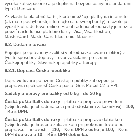
vysoké zabezpečenie a je doplnená bezpečnostnými štandardmi
typu 3D-Secure.
Ak vlastníte platobnú kartu, ktorá umožňuje platby na internete
(ak máte pochybnosti, informujte sa u svojej banky), môžete ju
využiť k úhrade tovar online. Pre uhradenie objednávky je možné
použiť nasledujúce platobné karty: Visa, Visa Electron,
MasterCard, MasterCard Electronic, Maestro.
6.2. Dodanie tovaru
Kupujúci je oprávnený zvoliť si v objednávke tovaru niektorý z
týchto spôsobov dopravy. Tovar zasielame po území
Českejrepubliky, Slovenskej republiky a Európy.
6.2.1. Doprava Česká republika
Dopravu tovaru po území Českej republiky zabezpečuje
prepravná spoločnosť Česká pošta, Geis Parcel CZ a PPL.
Sadzby prepravy pre balíky od 0 kg - do 30 kg
Česká pošta Balík do ruky -
platba za prepravu prevodom
(Objednávka je uhradená celá pred odoslaním zákazníkovi) -
100,
- Kč s DPH.
Česká pošta Balík do ruky -
platba za prepravu dobierkou
(Objednávka je hradená zákazníkom pri preberaní tovaru od
prepravcu - hotovosti) -
110, - Kč s DPH z čoho je 100, - Kč s
DPH doprava a 10, - Kč s DPH dobierka.