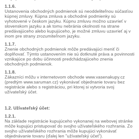
1.1.6.
Ustanovenia obchodných podmienok sú neoddeliteľnou súčasťou
kúpnej zmluvy. Kúpna zmluva a obchodné podmienky sú
vyhotovené v českom jazyku. Kúpnu zmluvu možno uzavrieť v
slovenskom jazyku a ak tomu nebránia okolnosti na strane
predávajúceho alebo kupujúceho, je možné zmluvu uzavrieť aj v
inom pre strany zrozumiteľnom jazyku.
1.1.7.
Znenie obchodných podmienok môže predávajúci meniť či
doplňovať. Týmto ustanovením nie sú dotknuté práva a povinnosti
vznikajúce po dobu účinnosti predchádzajúceho znenia
obchodných podmienok.
1.1.8.
Zákazníci môžu v internetovom obchode www.vasenakupy.cz
(predtým www.saruman.cz) vykonávať objednanie tovaru bez
registrácie alebo s registráciou, pri ktorej si vytvoria svoj
užívateľský účet.
1.2. Užívateľský účet:
1.2.1.
Na základe registrácie kupujúceho vykonanej na webovej stránke
môže kupujúci pristupovať do svojho užívateľského rozhrania. Zo
svojho užívateľského rozhrania môže kupujúci vykonávať
objednávanie tovaru (ďalej len "užívateľský účet").