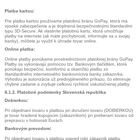
Platba kartou:
Pre platbu kartou používame platobnú bránu GoPay, ktorá má
vysoké zabezpečenie a je doplnená bezpečnostnými štandardmi
typu 3D-Secure. Ak vlastníte platobnú kartu, ktorá umožňuje
platby na internete (ak máte pochybnosti, informujte sa u svojej
banky), môžete ju využiť k úhrade tovar online.
Online platba:
Online platby ponúkame prostredníctvom platobnej brány GoPay.
Platby sa vykonávajú pomocou tzv. Bankovým tlačidlám, ktoré
ponúkajú bezpečnú, komfortnú a okamžitú platbu zo
štandardného internetového bankovníctva banky zákazníka.
Výhodou je autorizácia už predvyplneného príkazu, čo eliminuje
chybné zadanie a zvyšuje celkovú rýchlosť uskutočnenej platby.
6.1.2. Platobné podmienky Slovenská republika
Dobierkou:
Pri objednaní tovaru s platbou pri doručení tovaru (DOBIERKOU)
je tovar hradené kupujúcim (zákazníkom) pri preberaní tovaru od
prepravcu v hotovosti Eurách.
Bankovým prevodom:
Pri objednaní tovaru s platbou vopred robí zákazník platbu