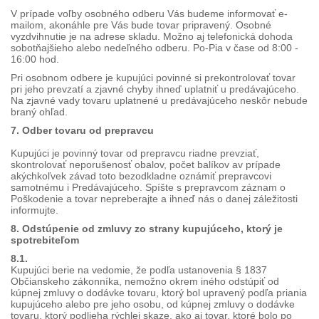
V prípade voľby osobného odberu Vás budeme informovať e-
mailom, akonáhle pre Vás bude tovar pripravený. Osobné
vyzdvihnutie je na adrese skladu. Možno aj telefonická dohoda
sobotňajšieho alebo nedeľného odberu. Po-Pia v čase od 8:00 -
16:00 hod.
Pri osobnom odbere je kupujúci povinné si prekontrolovať tovar
pri jeho prevzatí a zjavné chyby ihneď uplatniť u predávajúceho.
Na zjavné vady tovaru uplatnené u predávajúceho neskôr nebude
braný ohľad.
7. Odber tovaru od prepravcu
Kupujúci je povinný tovar od prepravcu riadne prevziať,
skontrolovať neporušenosť obalov, počet balíkov av prípade
akýchkoľvek závad toto bezodkladne oznámiť prepravcovi
samotnému i Predávajúceho. Spíšte s prepravcom záznam o
Poškodenie a tovar nepreberajte a ihneď nás o danej záležitosti
informujte.
8. Odstúpenie od zmluvy zo strany kupujúceho, ktorý je
spotrebiteľom
8.1.
Kupujúci berie na vedomie, že podľa ustanovenia § 1837
Občianskeho zákonníka, nemožno okrem iného odstúpiť od
kúpnej zmluvy o dodávke tovaru, ktorý bol upravený podľa priania
kupujúceho alebo pre jeho osobu, od kúpnej zmluvy o dodávke
tovaru, ktorý podlieha rýchlej skaze, ako aj tovar, ktoré bolo po