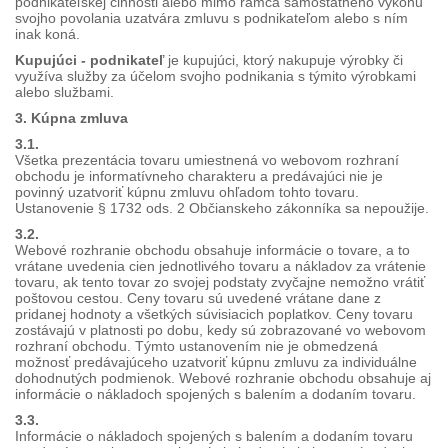
podnikateľskej činnosti alebo mimo rámca samostatného výkonu
svojho povolania uzatvára zmluvu s podnikateľom alebo s ním
inak koná.
Kupujúci - podnikateľ
je kupujúci, ktorý nakupuje výrobky či
využíva služby za účelom svojho podnikania s týmito výrobkami
alebo službami.
3. Kúpna zmluva
3.1.
Všetka prezentácia tovaru umiestnená vo webovom rozhraní
obchodu je informatívneho charakteru a predávajúci nie je
povinný uzatvoriť kúpnu zmluvu ohľadom tohto tovaru.
Ustanovenie § 1732 ods. 2 Občianskeho zákonníka sa nepoužije.
3.2.
Webové rozhranie obchodu obsahuje informácie o tovare, a to
vrátane uvedenia cien jednotlivého tovaru a nákladov za vrátenie
tovaru, ak tento tovar zo svojej podstaty zvyčajne nemožno vrátiť
poštovou cestou. Ceny tovaru sú uvedené vrátane dane z
pridanej hodnoty a všetkých súvisiacich poplatkov. Ceny tovaru
zostávajú v platnosti po dobu, kedy sú zobrazované vo webovom
rozhraní obchodu. Týmto ustanovením nie je obmedzená
možnosť predávajúceho uzatvoriť kúpnu zmluvu za individuálne
dohodnutých podmienok. Webové rozhranie obchodu obsahuje aj
informácie o nákladoch spojených s balením a dodaním tovaru.
3.3.
Informácie o nákladoch spojených s balením a dodaním tovaru