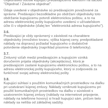
Objednávku odošle kupujúci predávajúcemu kliknutím na tlačidlo
"Objednať / Záväzne objednať".
Údaje uvedené v objednávke sú predávajúcim považované za
správne. Predávajúci bezodkladne po obdržaní objednávky toto
obdržanie kupujúcemu potvrdí elektronickou poštou, a to na
adresu elektronickej pošty kupujúceho uvedenú v užívateľskom
účte či v objednávke (ďalej len "elektronická adresa kupujúceho").
3.6.
Predávajúci je vždy oprávnený v závislosti na charaktere
objednávky (množstvo tovaru, výška kúpnej ceny, predpokladané
náklady na dopravu) požiadať kupujúceho o dodatočné
potvrdenie objednávky (napríklad písomne či telefonicky).
3.7.
Zmluvný vzťah medzi predávajúcim a kupujúcim vzniká
doručením prijatia objednávky (akceptáciou), ktorá je
predávajúcim zaslané kupujúcemu elektronickou poštou, a to na
adresu elektronickej pošty kupujúceho, ktorý si zodpovedá za
funkčnosť svojej adresy elektronickej pošty.
3.8.
Kupujúci súhlasí s použitím komunikačných prostriedkov na diaľku
pri uzatváraní kúpnej zmluvy. Náklady vzniknuté kupujúcemu pri
použití komunikačných prostriedkov na diaľku v súvislosti s
uzatvorením kúpnej zmluvy (náklady na internetové pripojenie,
náklady na telefónne hovory) si hradí kupujúci sám, pričom tieto
náklady sa nelíšia od základnej sadzby.