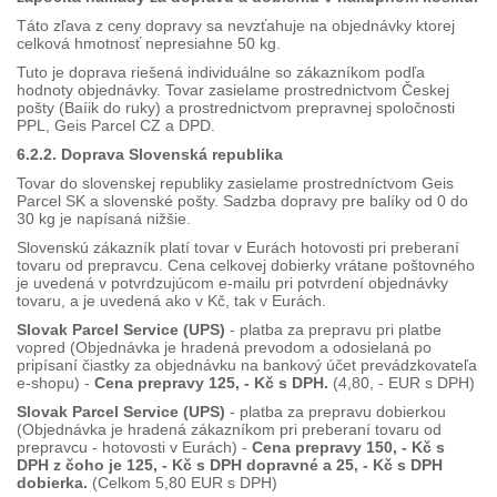
Táto zľava z ceny dopravy sa nevzťahuje na objednávky ktorej
celková hmotnosť nepresiahne 50 kg.
Tuto je doprava riešená individuálne so zákazníkom podľa
hodnoty objednávky. Tovar zasielame prostrednictvom Českej
pošty (Baíik do ruky) a prostrednictvom prepravnej spoločnosti
PPL, Geis Parcel CZ a DPD.
6.2.2. Doprava Slovenská republika
Tovar do slovenskej republiky zasielame prostredníctvom Geis
Parcel SK a slovenské pošty. Sadzba dopravy pre balíky od 0 do
30 kg je napísaná nižšie.
Slovenskú zákazník platí tovar v Eurách hotovosti pri preberaní
tovaru od prepravcu. Cena celkovej dobierky vrátane poštovného
je uvedená v potvrdzujúcom e-mailu pri potvrdení objednávky
tovaru, a je uvedená ako v Kč, tak v Eurách.
Slovak Parcel Service (UPS)
- platba za prepravu pri platbe
vopred (Objednávka je hradená prevodom a odosielaná po
pripísaní čiastky za objednávku na bankový účet prevádzkovateľa
e-shopu) -
Cena prepravy 125, - Kč s DPH.
(4,80, - EUR s DPH)
Slovak Parcel Service (UPS)
- platba za prepravu dobierkou
(Objednávka je hradená zákazníkom pri preberaní tovaru od
prepravcu - hotovosti v Eurách) -
Cena prepravy 150, - Kč s
DPH z čoho je 125, - Kč s DPH dopravné a 25, - Kč s DPH
dobierka.
(Celkom 5,80 EUR s DPH)