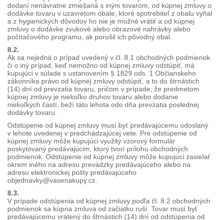
dodaní nenávratne zmiešaná s iným tovarom, od kúpnej zmluvy o
dodávke tovaru v uzavretom obale, ktoré spotrebiteľ z obalu vyňal
a z hygienických dôvodov ho nie je možné vrátiť a od kúpnej
zmluvy o dodávke zvukové alebo obrazové nahrávky alebo
počítačového programu, ak porušil ich pôvodný obal.
8.2.
Ak sa nejedná o prípad uvedený v čl. 8.1 obchodných podmienok
či o iný prípad, keď nemožno od kúpnej zmluvy odstúpiť, má
kupujúci v súlade s ustanovením § 1829 ods. 1 Občianskeho
zákonníka právo od kúpnej zmluvy odstúpiť, a to do štrnástich
(14) dní od prevzatia tovaru, pričom v prípade, že predmetom
kúpnej zmluvy je niekoľko druhov tovaru alebo dodanie
niekoľkých častí, beží táto lehota odo dňa prevzatia poslednej
dodávky tovaru.
Odstúpenie od kúpnej zmluvy musí byť predávajúcemu odoslaný
v lehote uvedenej v predchádzajúcej vete. Pre odstúpenie od
kúpnej zmluvy môže kupujúci využitý vzorový formulár
poskytovaný predávajúcim, ktorý tvorí prílohu obchodných
podmienok. Odstúpenie od kúpnej zmluvy môže kupujúci zasielať
okrem iného na adresu prevádzky predávajúceho alebo na
adresu elektronickej pošty predávajúceho
objednavky@vasenakupy.cz.
8.3.
V prípade odstúpenia od kúpnej zmluvy podľa čl. 8.2 obchodných
podmienok sa kúpna zmluva od začiatku ruší. Tovar musí byť
predávajúcemu vrátený do štrnástich (14) dní od odstúpenia od