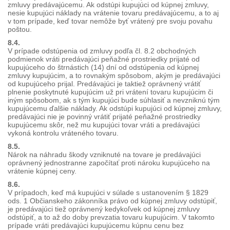
zmluvy predávajúcemu. Ak odstúpi kupujúci od kúpnej zmluvy,
nesie kupujúci náklady na vrátenie tovaru predávajúcemu, a to aj
v tom prípade, keď tovar nemôže byť vrátený pre svoju povahu
poštou.
8.4.
V prípade odstúpenia od zmluvy podľa čl. 8.2 obchodných
podmienok vráti predávajúci peňažné prostriedky prijaté od
kupujúceho do štrnástich (14) dní od odstúpenia od kúpnej
zmluvy kupujúcim, a to rovnakým spôsobom, akým je predávajúci
od kupujúceho prijal. Predávajúci je taktiež oprávnený vrátiť
plnenie poskytnuté kupujúcim už pri vrátení tovaru kupujúcim či
iným spôsobom, ak s tým kupujúci bude súhlasiť a nevzniknú tým
kupujúcemu ďalšie náklady. Ak odstúpi kupujúci od kúpnej zmluvy,
predávajúci nie je povinný vrátiť prijaté peňažné prostriedky
kupujúcemu skôr, než mu kupujúci tovar vráti a predávajúci
vykoná kontrolu vráteného tovaru.
8.5.
Nárok na náhradu škody vzniknuté na tovare je predávajúci
oprávnený jednostranne započítať proti nároku kupujúceho na
vrátenie kúpnej ceny.
8.6.
V prípadoch, keď má kupujúci v súlade s ustanovením § 1829
ods. 1 Občianskeho zákonníka právo od kúpnej zmluvy odstúpiť,
je predávajúci tiež oprávnený kedykoľvek od kúpnej zmluvy
odstúpiť, a to až do doby prevzatia tovaru kupujúcim. V takomto
prípade vráti predávajúci kupujúcemu kúpnu cenu bez