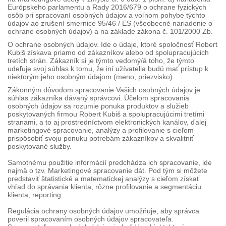
Európskeho parlamentu a Rady 2016/679 o ochrane fyzických
osôb pri spracovaní osobných údajov a voľnom pohybe týchto
údajov ao zrušení smernice 95/46 / ES (všeobecné nariadenie o
ochrane osobných údajov) a na základe zákona č. 101/2000 Zb.
O ochrane osobných údajov. Ide o údaje, ktoré spoločnosť Robert
Kubiš získava priamo od zákazníkov alebo od spolupracujúcich
tretích strán. Zákazník si je týmto vedomý/á toho, že týmto
udeľuje svoj súhlas k tomu, že iní užívatelia budú mať prístup k
niektorým jeho osobným údajom (meno, priezvisko).
Zákonným dôvodom spracovanie Vašich osobných údajov je
súhlas zákazníka dávaný správcovi. Účelom spracovania
osobných údajov sa rozumie ponuka produktov a služieb
poskytovaných firmou Robert Kubiš a spolupracujúcimi tretími
stranami, a to aj prostredníctvom elektronických kanálov, ďalej
marketingové spracovanie, analýzy a profilovanie s cieľom
prispôsobiť svoju ponuku potrebám zákazníkov a skvalitniť
poskytované služby.
Samotnému použitie informácií predchádza ich spracovanie, ide
najmä o tzv. Marketingové spracovanie dát. Pod tým si môžete
predstaviť štatistické a matematickej analýzy s cieľom získať
vhľad do správania klienta, rôzne profilovanie a segmentáciu
klienta, reporting.
Regulácia ochrany osobných údajov umožňuje, aby správca
poveril spracovaním osobných údajov spracovateľa.