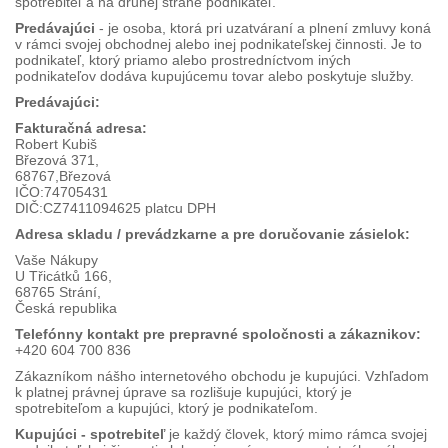
spotrebiteľ a na druhej strane podnikateľ.
Predávajúci
- je osoba, ktorá pri uzatváraní a plnení zmluvy koná
v rámci svojej obchodnej alebo inej podnikateľskej činnosti. Je to
podnikateľ, ktorý priamo alebo prostredníctvom iných
podnikateľov dodáva kupujúcemu tovar alebo poskytuje služby.
Predávajúci:
Fakturačná adresa:
Robert Kubiš
Březová 371,
68767,Březová
IČO:74705431
DIČ:CZ7411094625 platcu DPH
Adresa skladu / prevádzkarne a pre doručovanie zásielok:
Vaše Nákupy
U Třicátků 166,
68765 Strání,
Česká republika
Telefónny kontakt pre prepravné spoločnosti a zákaznikov:
+420 604 700 836
Zákazníkom nášho internetového obchodu je kupujúci. Vzhľadom
k platnej právnej úprave sa rozlišuje kupujúci, ktorý je
spotrebiteľom a kupujúci, ktorý je podnikateľom.
Kupujúci - spotrebiteľ
je každý človek, ktorý mimo rámca svojej