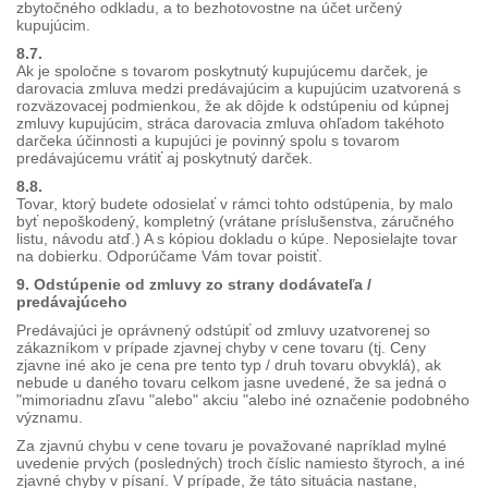
zbytočného odkladu, a to bezhotovostne na účet určený
kupujúcim.
8.7.
Ak je spoločne s tovarom poskytnutý kupujúcemu darček, je
darovacia zmluva medzi predávajúcim a kupujúcim uzatvorená s
rozväzovacej podmienkou, že ak dôjde k odstúpeniu od kúpnej
zmluvy kupujúcim, stráca darovacia zmluva ohľadom takéhoto
darčeka účinnosti a kupujúci je povinný spolu s tovarom
predávajúcemu vrátiť aj poskytnutý darček.
8.8.
Tovar, ktorý budete odosielať v rámci tohto odstúpenia, by malo
byť nepoškodený, kompletný (vrátane príslušenstva, záručného
listu, návodu atď.) A s kópiou dokladu o kúpe. Neposielajte tovar
na dobierku. Odporúčame Vám tovar poistiť.
9. Odstúpenie od zmluvy zo strany dodávateľa /
predávajúceho
Predávajúci je oprávnený odstúpiť od zmluvy uzatvorenej so
zákazníkom v prípade zjavnej chyby v cene tovaru (tj. Ceny
zjavne iné ako je cena pre tento typ / druh tovaru obvyklá), ak
nebude u daného tovaru celkom jasne uvedené, že sa jedná o
"mimoriadnu zľavu "alebo" akciu "alebo iné označenie podobného
významu.
Za zjavnú chybu v cene tovaru je považované napríklad mylné
uvedenie prvých (posledných) troch číslic namiesto štyroch, a iné
zjavné chyby v písaní. V prípade, že táto situácia nastane,