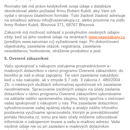
Rovnako tak má právo kedykoľvek svoje údaje v databáze
skontrolovať alebo požiadať firmu Robert Kubiš, aby Vám ich
vydal v strojovo čitateľnom formáte. Túto žiadosť žiadosť adresuje
na emailovú adresu info@vasenakupy.cz, alebo písomne na sídlo
firmy Robert Kubiš, Březová 371, 68767 Březová.
Zákazník má možnosť súhlasiť s poskytnutím osobných údajov
vždy, keď sú jeho osobné údaje na stránkach
www.vasenakupy.cz
(predtým www.saruman.cz) vyžadované napr. Pri dokončovaní
objednávky, zasielanie otázok, registrácia, zasielanie
newsletterov, hodnotenie, stráženie produktov a pod.
5. Overené zákazníkmi
Vašu spokojnosť s nákupom zisťujeme prostredníctvom e-
mailových dotazníkov v rámci programu Overené zákazníkmi, do
ktorého je náš e-shop zapojený. Tie vám zasielame zakaždým,
keď u nás nakúpite, ak v zmysle § 7 ods. 3 zákona č. 480/2004
Zb. o niektorých službách informačnej spoločnosti ich zasielanie
neodmietnete. Spracovanie osobných údajov na účely zaslania
dotazníkov v rámci programu Overené zákazníkmi vykonávame
na základe nášho oprávneného záujmu, ktorý spočíva v zisťovaní
vašej spokojnosti s nákupom u nás. Pre zasielanie dotazníkov,
vyhodnocovanie vašej spätnej väzby a analýz nášho trhového
postavenia využívame spracovateľa, ktorým je prevádzkovateľ
portálu Heureka.cz; tomu pre tieto účely môžeme odovzdávať
informácie o zakúpenom tovare a vašu e-mailovú adresu. Vaše
osobné údaje nie sú pri zasielaní e-mailových dotazníkov