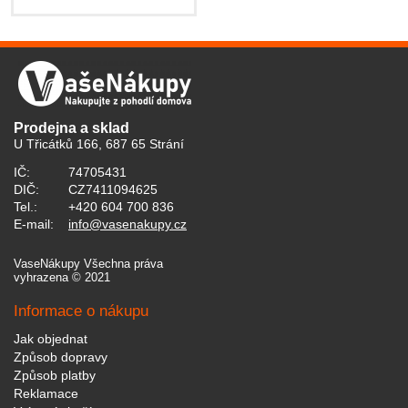
Prodejna a sklad
U Třicátků 166, 687 65 Strání
IČ:
74705431
DIČ:
CZ7411094625
Tel.:
+420 604 700 836
E-mail:
info@vasenakupy.cz
VaseNákupy Všechna práva
vyhrazena © 2021
Informace o nákupu
Jak objednat
Způsob dopravy
Způsob platby
Reklamace