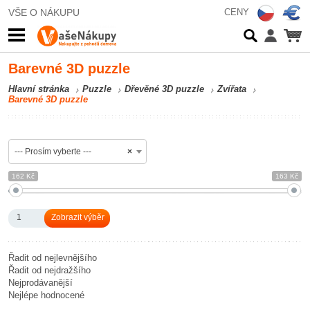
VŠE O NÁKUPU
CENY
Barevné 3D puzzle
Hlavní stránka
Puzzle
Dřevěné 3D puzzle
Zvířata
Barevné 3D puzzle
--- Prosím vyberte ---
×
162 Kč
163 Kč
1
Řadit od nejlevnějšího
Řadit od nejdražšího
Nejprodávanější
Nejlépe hodnocené