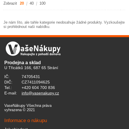
Zobrazit
20
40
100
Je nám líto, ale tahle kategorie neobsahuje žádné produkty. Vyzkoušejte
si prohlédnout naši nabídku.
Prodejna a sklad
U Třicátků 166, 687 65 Strání
IČ:
74705431
DIČ:
CZ7411094625
Tel.:
+420 604 700 836
E-mail:
info@vasenakupy.cz
VaseNákupy Všechna práva
vyhrazena © 2021
Informace o nákupu