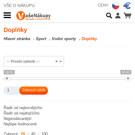
VŠE O NÁKUPU
CENY
Doplňky
Hlavní stránka
Sport
Vodní sporty
Doplňky
--- Prosím vyberte ---
×
19 Kč
20 Kč
1
Řadit od nejlevnějšího
Řadit od nejdražšího
Nejprodávanější
Nejlépe hodnocené
Zobrazit
20
40
100