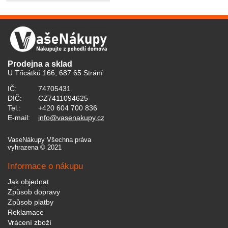
Prodejna a sklad
U Třicátků 166, 687 65 Strání
IČ:
74705431
DIČ:
CZ7411094625
Tel.:
+420 604 700 836
E-mail:
info@vasenakupy.cz
VaseNákupy Všechna práva
vyhrazena © 2021
Informace o nákupu
Jak objednat
Způsob dopravy
Způsob platby
Reklamace
Vrácení zboží