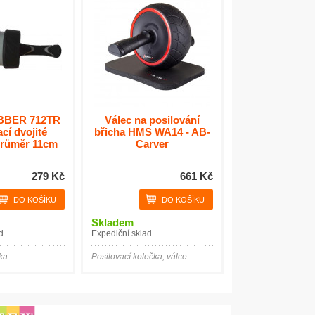
BBER 712TR
Válec na posilování
cí dvojité
břicha HMS WA14 - AB-
průměr 11cm
Carver
279 Kč
661 Kč
Skladem
d
Expediční sklad
ka
Posilovací kolečka, válce