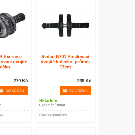
B Exercise
Sedco B701 Posilovací
ovací dvojité
dvojité kolečko, průměr
lečko
17cm
270 Kč
239 Kč
Skladem
d
Expediční sklad
ka
Fitness pomůcka