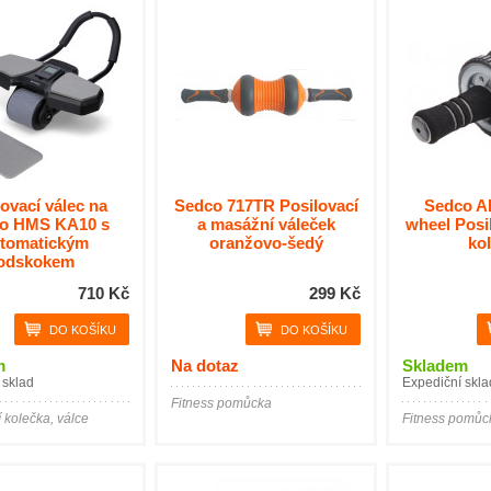
ovací válec na
Sedco 717TR Posilovací
Sedco A
ho HMS KA10 s
a masážní váleček
wheel Posil
tomatickým
oranžovo-šedý
ko
odskokem
710 Kč
299 Kč
m
Na dotaz
Skladem
 sklad
Expediční skla
Fitness pomůcka
 kolečka, válce
Fitness pomůc