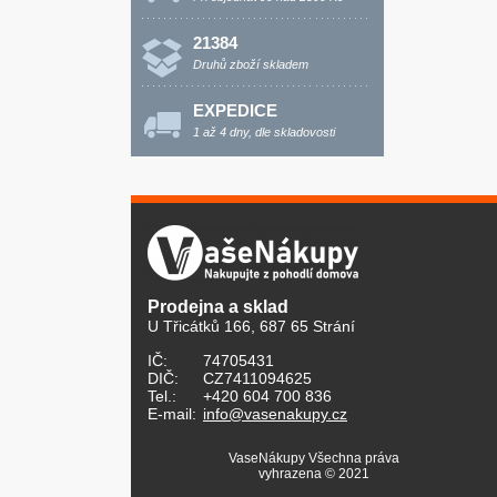
21384
Druhů zboží skladem
EXPEDICE
1 až 4 dny, dle skladovosti
Prodejna a sklad
U Třicátků 166, 687 65 Strání
IČ:
74705431
DIČ:
CZ7411094625
Tel.:
+420 604 700 836
E-mail:
info@vasenakupy.cz
VaseNákupy Všechna práva
vyhrazena © 2021