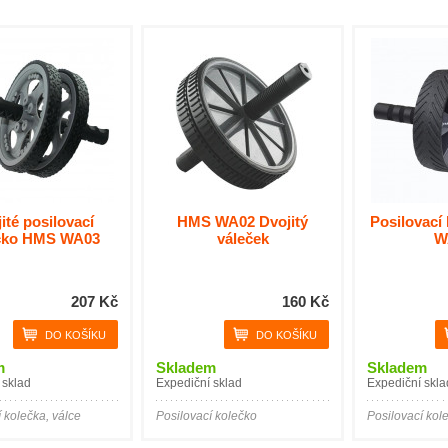
ité posilovací
HMS WA02 Dvojitý
Posilovací
čko HMS WA03
váleček
W
207 Kč
160 Kč
m
Skladem
Skladem
 sklad
Expediční sklad
Expediční skla
 kolečka, válce
Posilovací kolečko
Posilovací kol