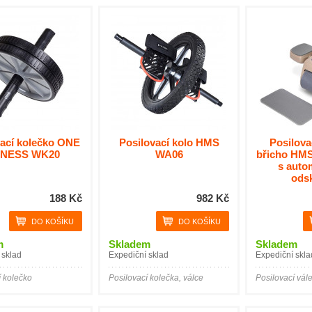
vací kolečko ONE
Posilovací kolo HMS
Posilova
TNESS WK20
WA06
břicho HM
s auto
ods
188 Kč
982 Kč
m
Skladem
Skladem
 sklad
Expediční sklad
Expediční skla
í kolečko
Posilovací kolečka, válce
Posilovací vál