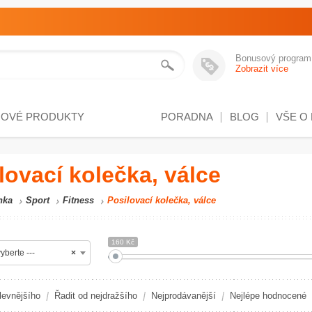
Bonusový program
Zobrazit více
NOVÉ PRODUKTY
PORADNA
BLOG
VŠE O
lovací kolečka, válce
nka
Sport
Fitness
Posilovací kolečka, válce
160 Kč
yberte ---
×
levnějšího
Řadit od nejdražšího
Nejprodávanější
Nejlépe hodnocené