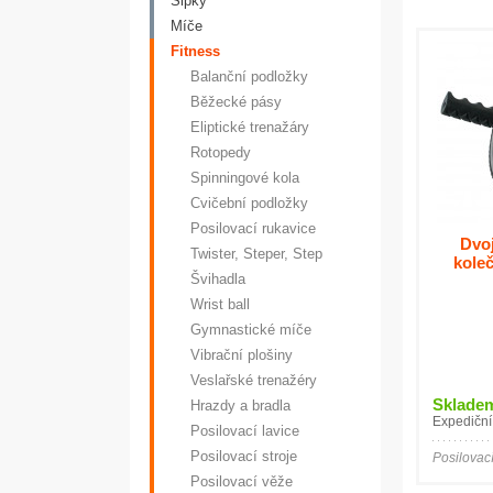
Šipky
Míče
Fitness
Balanční podložky
Běžecké pásy
Eliptické trenažáry
Rotopedy
Spinningové kola
Cvičební podložky
Posilovací rukavice
Dvoj
Twister, Steper, Step
kole
Švihadla
Wrist ball
Gymnastické míče
Vibrační plošiny
Veslařské trenažéry
Sklade
Hrazdy a bradla
Expediční
Posilovací lavice
Posilovací stroje
Posilovací
Posilovací věže