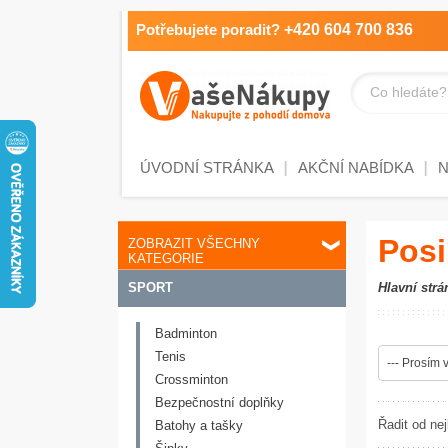
Potřebujete poradit?
+420 604 700 836
Co hledáte?
ÚVODNÍ STRÁNKA
AKČNÍ NABÍDKA
Posi
ZOBRAZIT VŠECHNY
KATEGORIE
SPORT
Hlavní strá
Badminton
Tenis
--- Prosím v
Crossminton
Bezpečnostní doplňky
Řadit od nej
Batohy a tašky