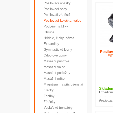
Posilovací opasky
Posilovací sady
Posilovač zápěstí
Posilovací kolečka, válce
Podpěry na kliky
Obruče
Hřídele, činky, závaží
Expandéry
Gymnastické kruhy
Posilo
Odporové gumy
FI
Masážní přístroje
Masážní válce
Masážní podložky
Masážní míče
Magnézium a příslušenství
Sklade
Kladky
Expediční
Žebřiny
Posilovac
Žíněnky
Veslařské trenažéry