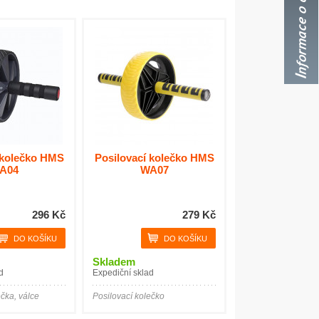
 kolečko HMS
Posilovací kolečko HMS
A04
WA07
296 Kč
279 Kč
Skladem
d
Expediční sklad
ečka, válce
Posilovací kolečko