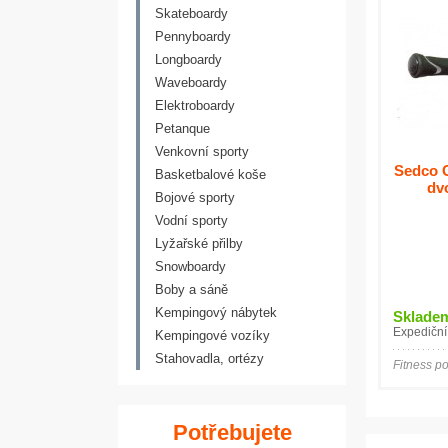
Skateboardy
Pennyboardy
Longboardy
Waveboardy
Elektroboardy
Petanque
Venkovní sporty
Sedco C
Basketbalové koše
dvo
Bojové sporty
Vodní sporty
Lyžařské přilby
Snowboardy
Boby a sáně
Kempingový nábytek
Sklade
Expediční
Kempingové vozíky
Stahovadla, ortézy
Fitness 
Potřebujete