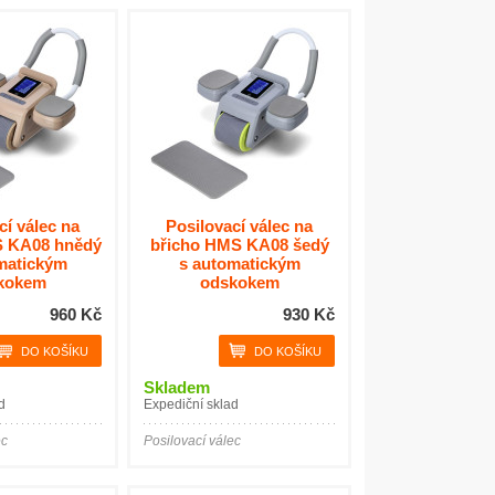
cí válec na
Posilovací válec na
S KA08 hnědý
břicho HMS KA08 šedý
matickým
s automatickým
kokem
odskokem
960 Kč
930 Kč
Skladem
d
Expediční sklad
ec
Posilovací válec