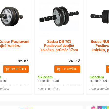
olour Posilovací
Sedco DB 701
Sedco RU
jité kolečko
Posilovací dvojité
Posilova
kolečko, průměr 17cm
kolečko, 
285 Kč
240 Kč
m
Skladem
Skladem
 sklad
Expediční sklad
Expediční skla
pomůcka
Fitness pomůcka
Fitness pomůc