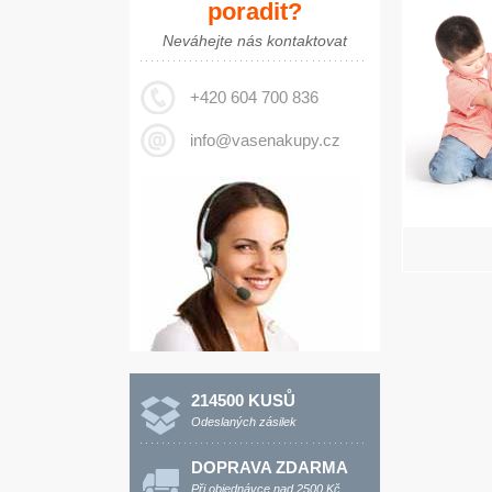
poradit?
VEMTE DÍTĚ NA
Neváhejte nás kontaktovat
KOLO
Bezpečné cyklosedačky
+420 604 700 836
WeeRide
info@vasenakupy.cz
Vybírejte zde
214500 KUSŮ
Odeslaných zásilek
DOPRAVA ZDARMA
Při objednávce nad 2500 Kč