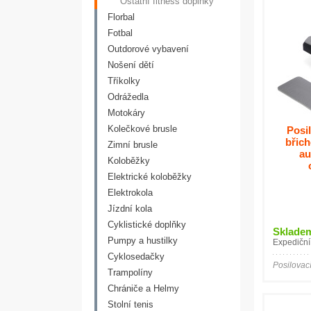
Ostatní fitness doplňky
Florbal
Fotbal
Outdorové vybavení
Nošení dětí
Tříkolky
Odrážedla
Motokáry
Kolečkové brusle
Posil
břic
Zimní brusle
au
Koloběžky
Elektrické koloběžky
Elektrokola
Jízdní kola
Cyklistické doplňky
Sklade
Pumpy a hustilky
Expediční
Cyklosedačky
Posilovací
Trampolíny
Chrániče a Helmy
Stolní tenis