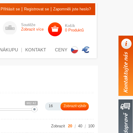
|
|
Přihlásit se
Registrovat se
Zapomněli jste heslo?
Soutěže
Košík
Zobrazit více
0 Produktů
 NÁKUPU
KONTAKT
CENY
982 Kč
16
Zobrazit
20
40
100