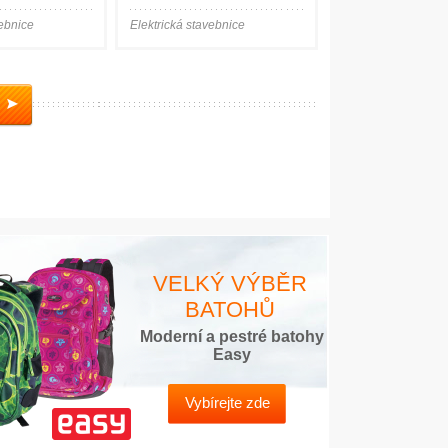
vebnice
Elektrická stavebnice
VELKÝ VÝBĚR
BATOHŮ
Moderní a pestré batohy
Easy
Vybírejte zde