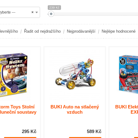
239 Kč
yberte ---
×
levnějšího
Řadit od nejdražšího
Nejprodávanější
Nejlépe hodnocené
torm Toys Stolní
BUKI Auto na stlačený
BUKI Elekt
luneční soustavy
vzduch
EX
295 Kč
589 Kč