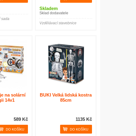
Skladem
Sklad dodavatele
í sada
Vzdělávací stavebnice
e na solární
BUKI Velká lidská kostra
ii 14v1
85cm
589 Kč
1135 Kč