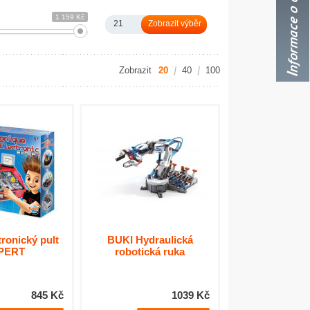
1 159 Kč
21
Zobrazit
20
40
100
ronický pult
BUKI Hydraulická
PERT
robotická ruka
845 Kč
1039 Kč