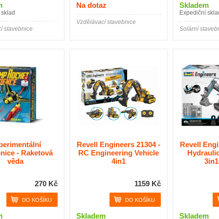
m
Na dotaz
Skladem
 sklad
Expediční skla
Vzdělávací stavebnice
í stavebnice
Solární staveb
perimentální
Revell Engineers 21304 -
Revell Engi
nice - Raketová
RC Engineering Vehicle
Hydrauli
věda
4in1
3in1
270 Kč
1159 Kč
m
Skladem
Skladem