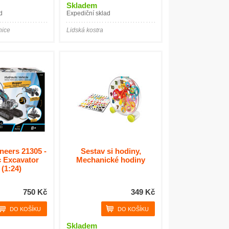
Skladem
d
Expediční sklad
nice
Lidská kostra
neers 21305 -
Sestav si hodiny,
c Excavator
Mechanické hodiny
 (1:24)
750 Kč
349 Kč
Skladem