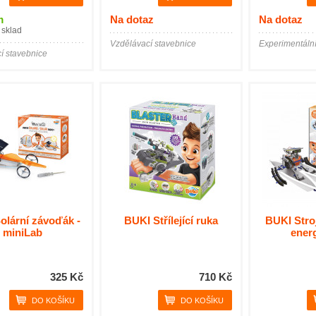
m
Na dotaz
Na dotaz
 sklad
Vzdělávací stavebnice
Experimentáln
í stavebnice
olární závoďák -
BUKI Střílející ruka
BUKI Stroj
miniLab
energ
325 Kč
710 Kč