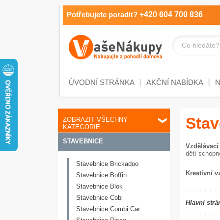
Potřebujete poradit?
+420 604 700 836
Co hledáte?
ÚVODNÍ STRÁNKA
AKČNÍ NABÍDKA
Stav
ZOBRAZIT VŠECHNY
KATEGORIE
STAVEBNICE
Vzdělávací
dětí schopn
Stavebnice Brickadoo
Kreativní v
Stavebnice Boffin
Stavebnice Blok
Stavebnice Cobi
Hlavní strá
Stavebnice Combi Car