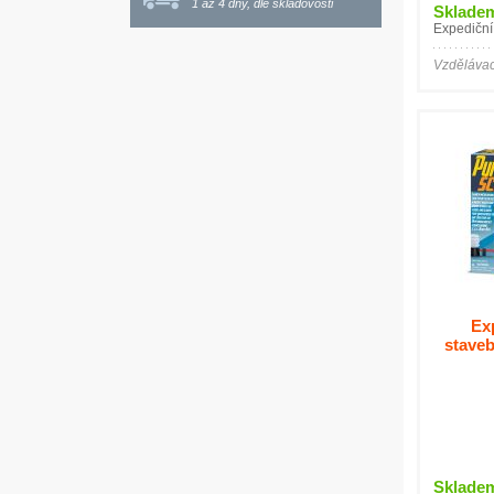
1 až 4 dny, dle skladovosti
Sklade
Expediční
Vzdělávac
Ex
staveb
Sklade