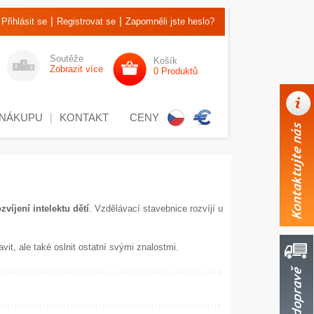
|
|
Přihlásit se
Registrovat se
Zapomněli jste heslo?
Soutěže
Košík
Zobrazit více
0 Produktů
 NÁKUPU
KONTAKT
CENY
zvíjení intelektu dětí
. Vzdělávací stavebnice rozvíjí u
vit, ale také oslnit ostatní svými znalostmi.