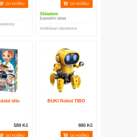
Skladem
Expediční sklad
tavebnice
Vzdělávací stavebnice
dské tělo
BUKI Robot TIBO
589 Kč
880 Kč