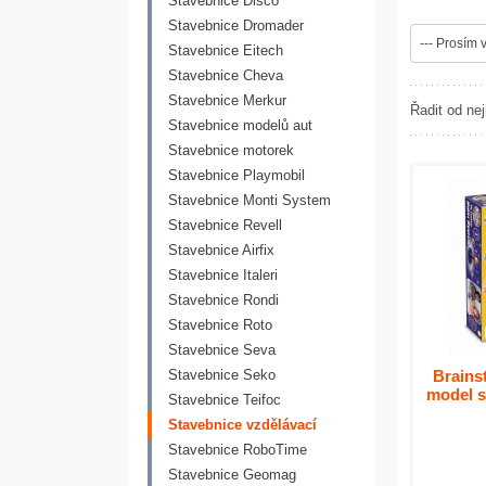
Stavebnice Disco
Stavebnice Dromader
--- Prosím v
Stavebnice Eitech
Stavebnice Cheva
Stavebnice Merkur
Řadit od nej
Stavebnice modelů aut
Stavebnice motorek
Stavebnice Playmobil
Stavebnice Monti System
Stavebnice Revell
Stavebnice Airfix
Stavebnice Italeri
Stavebnice Rondi
Stavebnice Roto
Stavebnice Seva
Stavebnice Seko
Brains
model s
Stavebnice Teifoc
Stavebnice vzdělávací
Stavebnice RoboTime
Stavebnice Geomag