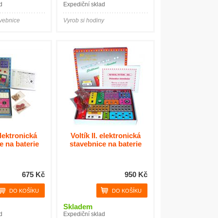
d
Expediční sklad
avebnice
Vyrob si hodiny
elektronická
Voltík II. elektronická
e na baterie
stavebnice na baterie
675 Kč
950 Kč
Skladem
d
Expediční sklad