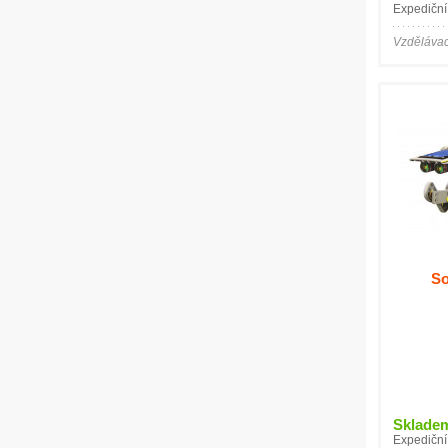
Expediční
Vzdělávac
So
Sklade
Expediční