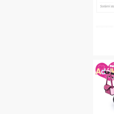
Solární s
VYTVOŘTE
DĚTEM SUPER
PÁRTY
Obličejové barvy
Sanzaroo
Vybírejte zde