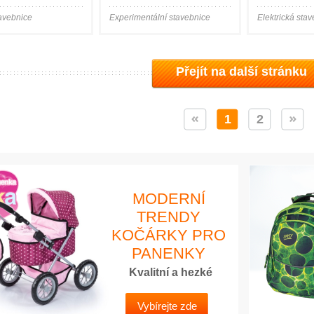
tavebnice
Experimentální stavebnice
Elektrická sta
Přejít na další stránku
1
2
MODERNÍ
TRENDY
KOČÁRKY PRO
PANENKY
Kvalitní a hezké
Vybírejte zde