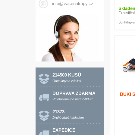
info@vasenakupy.cz
Sklade
Expediční
Vzdělávac
214500 KUSŮ
Odeslaných zásilek
DOPRAVA ZDARMA
BUKI S
Při objednávce nad 2500 Kč
21373
Druhů zboží skladem
EXPEDICE