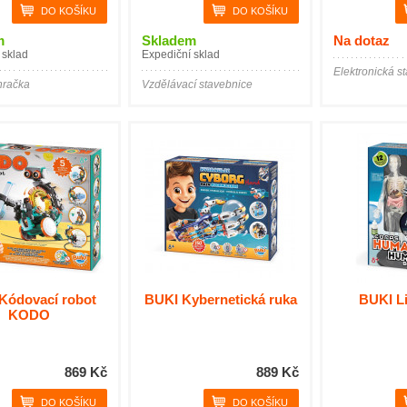
m
Skladem
Na dotaz
 sklad
Expediční sklad
Elektronická s
hračka
Vzdělávací stavebnice
Kódovací robot
BUKI Kybernetická ruka
BUKI Li
KODO
869 Kč
889 Kč