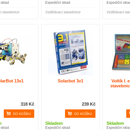
 sklad
Expediční sklad
Expediční skla
í stavebnice
Vzdělávací stavebnice
Vzdělávací st
larBot 13v1
Solarbot 3v1
Voltík I. 
stavebnic
318 Kč
239 Kč
m
Skladem
Skladem
 sklad
Expediční sklad
Expediční skla