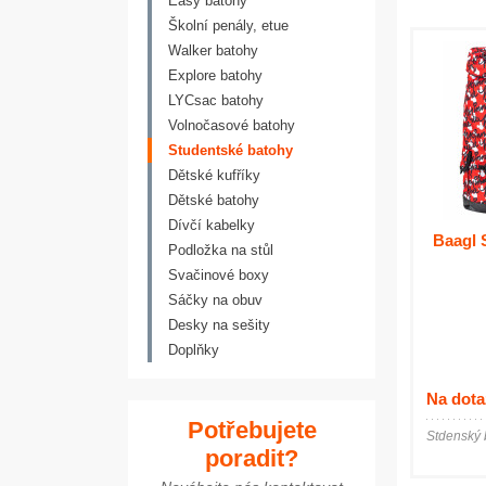
Easy batohy
Školní penály, etue
Walker batohy
Explore batohy
LYCsac batohy
Volnočasové batohy
Studentské batohy
Dětské kufříky
Dětské batohy
Dívčí kabelky
Baagl 
Podložka na stůl
Svačinové boxy
Sáčky na obuv
Desky na sešity
Doplňky
Na dota
Potřebujete
Stdenský 
poradit?