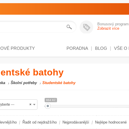
Bonusový program
Zobrazit více
NOVÉ PRODUKTY
PORADNA
BLOG
VŠE O
entské batohy
nka
Školní potřeby
Studentské batohy
864 Kč
yberte ---
×
levnějšího
Řadit od nejdražšího
Nejprodávanější
Nejlépe hodnocené