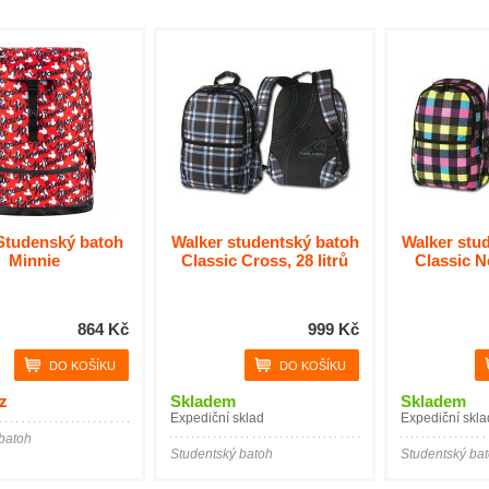
Studenský batoh
Walker studentský batoh
Walker stu
Minnie
Classic Cross, 28 litrů
Classic Ne
864 Kč
999 Kč
z
Skladem
Skladem
Expediční sklad
Expediční skla
batoh
Studentský batoh
Studentský ba