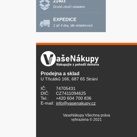
21403
Druhů zboží skladem
EXPEDICE
1 až 4 dny, dle skladovosti
Prodejna a sklad
U Třicátků 166, 687 65 Strání
IČ:
74705431
DIČ:
CZ7411094625
Tel.:
+420 604 700 836
E-mail:
info@vasenakupy.cz
VaseNákupy Všechna práva
vyhrazena © 2021