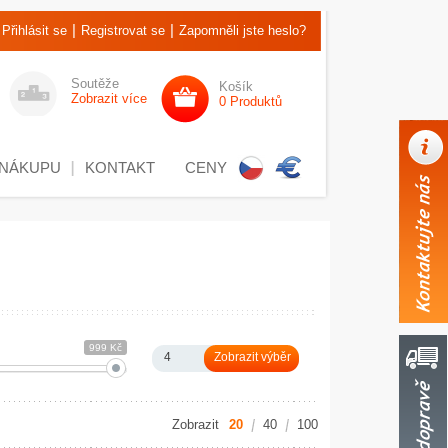
|
|
Přihlásit se
Registrovat se
Zapomněli jste heslo?
Soutěže
Košík
Zobrazit více
0 Produktů
 NÁKUPU
KONTAKT
CENY
999 Kč
4
Zobrazit
20
40
100