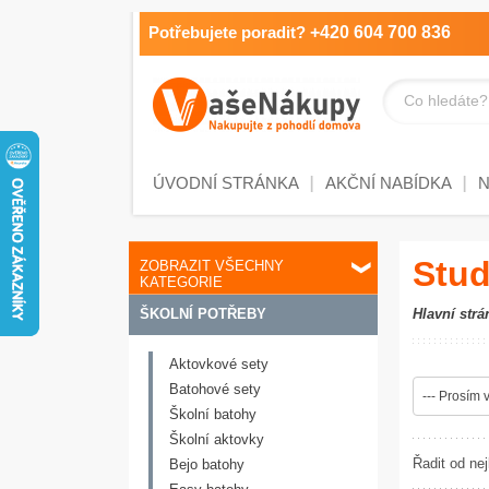
Potřebujete poradit?
+420 604 700 836
Co hledáte?
ÚVODNÍ STRÁNKA
AKČNÍ NABÍDKA
Stud
ZOBRAZIT VŠECHNY
KATEGORIE
ŠKOLNÍ POTŘEBY
Hlavní strá
Aktovkové sety
Batohové sety
--- Prosím v
Školní batohy
Školní aktovky
Řadit od nej
Bejo batohy