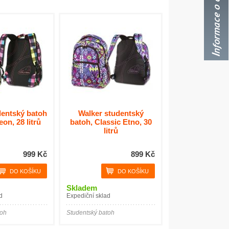
dentský batoh
Walker studentský
on, 28 litrů
batoh, Classic Etno, 30
litrů
999 Kč
899 Kč
Skladem
d
Expediční sklad
toh
Studentský batoh