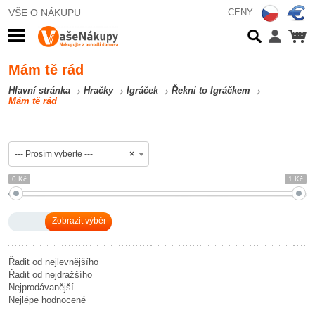
VŠE O NÁKUPU
CENY
Mám tě rád
Hlavní stránka
Hračky
Igráček
Řekni to Igráčkem
Mám tě rád
--- Prosím vyberte ---
×
0 Kč
1 Kč
Řadit od nejlevnějšího
Řadit od nejdražšího
Nejprodávanější
Nejlépe hodnocené