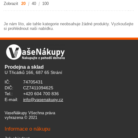
Zobrazit
20
40
100
Je nám líto, ale tahle kategorie neobsahuje žádné produkty. Vyzkoušejte
si prohlédnout naši nabídku.
Prodejna a sklad
U Třicátků 166, 687 65 Strání
IČ:
74705431
DIČ:
CZ7411094625
Tel.:
+420 604 700 836
E-mail:
info@vasenakupy.cz
VaseNákupy Všechna práva
vyhrazena © 2021
Informace o nákupu