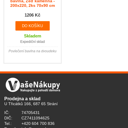
bavlna, Zeď kamenná -
200x220, 2ks 70x90 cm
1206 Kč
Skladem
Expediční sklad
Povlečení bavlna na dvoudeku
Prodejna a sklad
U Třicátků 166, 687 65 Strání
IČ:
74705431
DIČ:
CZ7411094625
Tel.:
+420 604 700 836