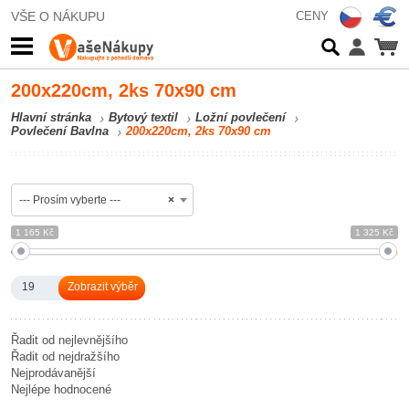
VŠE O NÁKUPU
CENY
200x220cm, 2ks 70x90 cm
Hlavní stránka
Bytový textil
Ložní povlečení
Povlečení Bavlna
200x220cm, 2ks 70x90 cm
--- Prosím vyberte ---
×
1 165 Kč
1 325 Kč
19
Řadit od nejlevnějšího
Řadit od nejdražšího
Nejprodávanější
Nejlépe hodnocené