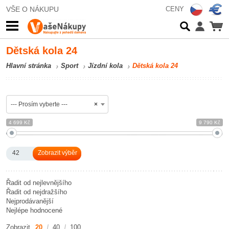
VŠE O NÁKUPU
CENY
Dětská kola 24
Hlavní stránka
Sport
Jízdní kola
Dětská kola 24
--- Prosím vyberte ---
×
4 699 Kč
9 790 Kč
42
Řadit od nejlevnějšího
Řadit od nejdražšího
Nejprodávanější
Nejlépe hodnocené
Zobrazit
20
40
100