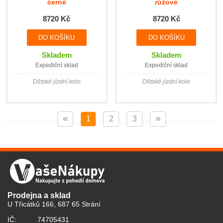
černé
růžové
8720 Kč
8720 Kč
Skladem
Skladem
Expediční sklad
Expediční sklad
Dětské jízdní kolo
Dětské jízdní kolo
1
2
3
Prodejna a sklad
U Třicátků 166, 687 65 Strání
IČ:
74705431