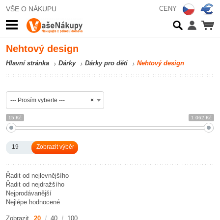
VŠE O NÁKUPU
CENY
Nehtový design
Hlavní stránka
Dárky
Dárky pro děti
Nehtový design
--- Prosím vyberte ---
×
15 Kč
1 062 Kč
19
Řadit od nejlevnějšího
Řadit od nejdražšího
Nejprodávanější
Nejlépe hodnocené
Zobrazit
20
40
100