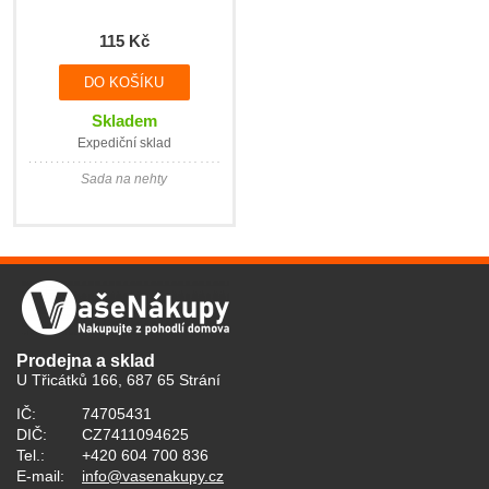
115 Kč
Skladem
Expediční sklad
Sada na nehty
Prodejna a sklad
U Třicátků 166, 687 65 Strání
IČ:
74705431
DIČ:
CZ7411094625
Tel.:
+420 604 700 836
E-mail:
info@vasenakupy.cz