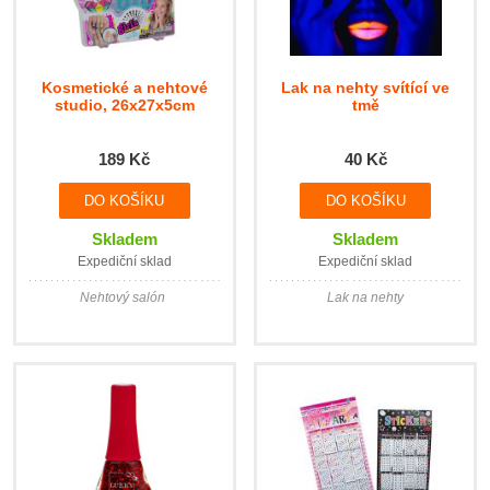
Kosmetické a nehtové
Lak na nehty svítící ve
studio, 26x27x5cm
tmě
189 Kč
40 Kč
Skladem
Skladem
Expediční sklad
Expediční sklad
Nehtový salón
Lak na nehty