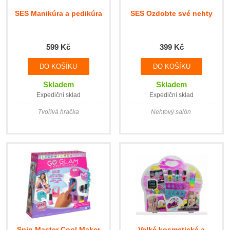
SES Manikúra a pedikúra
SES Ozdobte své nehty
599 Kč
399 Kč
Skladem
Skladem
Expediční sklad
Expediční sklad
Tvořivá hračka
Nehtový salón
Spin Master Cool Maker
Velké kosmetické a