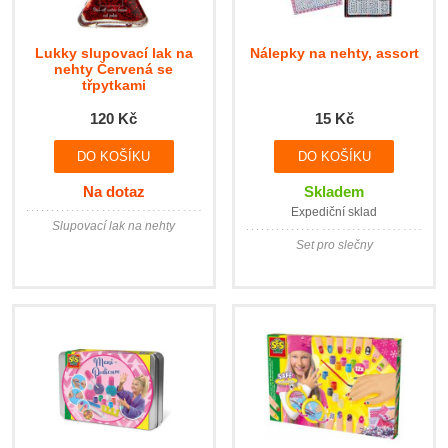
Lukky slupovací lak na
Nálepky na nehty, assort
nehty Červená se
třpytkami
120 Kč
15 Kč
Na dotaz
Skladem
Expediční sklad
Slupovací lak na nehty
Set pro slečny