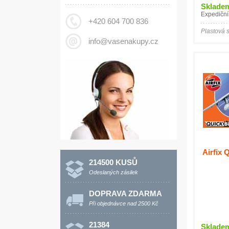
Sklade
Expediční
+420 604 700 836
Plastová 
info@vasenakupy.cz
Airfix 
214500 KUSŮ
Odeslaných zásilek
DOPRAVA ZDARMA
Při objednávce nad 2500 Kč
21384
Sklade