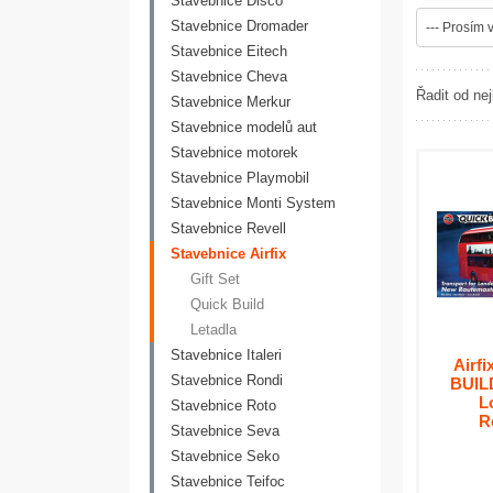
Stavebnice Disco
Stavebnice Dromader
--- Prosím v
Stavebnice Eitech
Stavebnice Cheva
Řadit od nej
Stavebnice Merkur
Stavebnice modelů aut
Stavebnice motorek
Stavebnice Playmobil
Stavebnice Monti System
Stavebnice Revell
Stavebnice Airfix
Gift Set
Quick Build
Letadla
Stavebnice Italeri
Airf
Stavebnice Rondi
BUILD
L
Stavebnice Roto
R
Stavebnice Seva
Stavebnice Seko
Stavebnice Teifoc