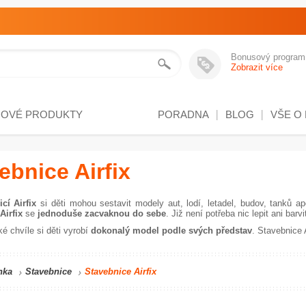
Bonusový program
Zobrazit více
NOVÉ PRODUKTY
PORADNA
BLOG
VŠE O
ebnice Airfix
cí Airfix
si děti mohou sestavit modely aut, lodí, letadel, budov, tanků ap
Airfix
se
jednoduše zacvaknou do sebe
. Již není potřeba nic lepit ani barvi
é chvíle si děti vyrobí
dokonalý model podle svých představ
. Stavebnice 
nka
Stavebnice
Stavebnice Airfix