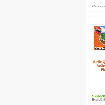
Plastová 
Airfix 
Volk
Fl
Sklade
Expediční