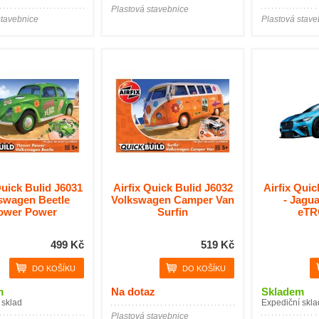
Plastová stavebnice
stavebnice
Plastová stave
Quick Bulid J6031
Airfix Quick Bulid J6032
Airfix Quic
swagen Beetle
Volkswagen Camper Van
- Jagu
ower Power
Surfin
eT
499 Kč
519 Kč
m
Na dotaz
Skladem
 sklad
Expediční skla
Plastová stavebnice