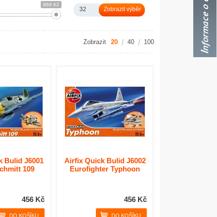
869 Kč
32
Zobrazit
20
40
100
k Bulid J6001
Airfix Quick Bulid J6002
chmitt 109
Eurofighter Typhoon
456 Kč
456 Kč