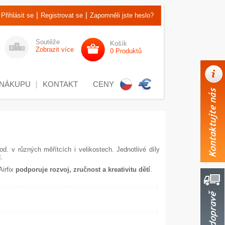
|
|
Přihlásit se
Registrovat se
Zapomněli jste heslo?
Soutěže
Košík
Zobrazit více
0 Produktů
 NÁKUPU
KONTAKT
CENY
od. v různých měřítcích i velikostech. Jednotlivé díly
t.
Airfix
podporuje rozvoj, zručnost a kreativitu dětí
.