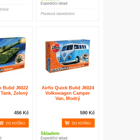
Expediční sklad
bnice
Plastová stavebnice
k Bulid J6022
Airfix Quick Bulid J6024
 Tank, Zelený
Volkswagen Camper
Van, Modrý
456 Kč
590 Kč
Skladem
d
Expediční sklad