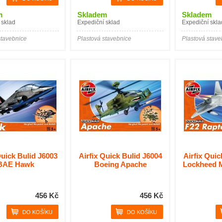
m
Skladem
Skladem
 sklad
Expediční sklad
Expediční skla
stavebnice
Plastová stavebnice
Plastová stave
Quick Bulid J6003
Airfix Quick Bulid J6004
Airfix Quic
BAE Hawk
Boeing Apache
Lockheed M
456 Kč
456 Kč