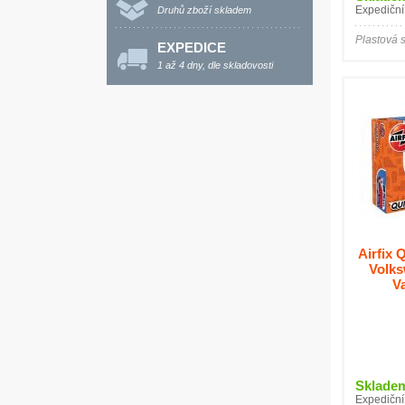
Expediční
Druhů zboží skladem
Plastová 
EXPEDICE
1 až 4 dny, dle skladovosti
Airfix 
Volk
V
Sklade
Expediční