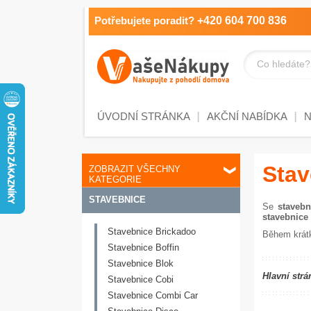
Potřebujete poradit?
+420 604 700 836
Co hledáte?
ÚVODNÍ STRÁNKA
AKČNÍ NABÍDKA
Stav
ZOBRAZIT VŠECHNY
KATEGORIE
STAVEBNICE
Se
stavebni
stavebnice 
Stavebnice Brickadoo
Během krátk
Stavebnice Boffin
Stavebnice Blok
Hlavní strá
Stavebnice Cobi
Stavebnice Combi Car