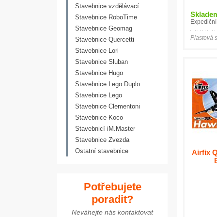
Stavebnice vzdělávací
Sklade
Stavebnice RoboTime
Expediční
Stavebnice Geomag
Plastová 
Stavebnice Quercetti
Stavebnice Lori
Stavebnice Sluban
Stavebnice Hugo
Stavebnice Lego Duplo
Stavebnice Lego
Stavebnice Clementoni
Stavebnice Koco
Stavebnicí iM.Master
Stavebnice Zvezda
Ostatní stavebnice
Airfix 
Potřebujete
poradit?
Neváhejte nás kontaktovat