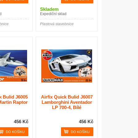
Skladem
d
Expediční sklad
bnice
Plastová stavebnice
k Bulid J6005
Airfix Quick Bulid J6007
artin Raptor
Lamborghini Aventador
LP 700-4, Bílé
456 Kč
456 Kč