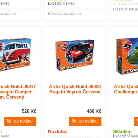
 sklad
Expediční sklad
Plastová stave
stavebnice
Plastová stavebnice
Quick Bulid J6017
Airfix Quick Bulid J6020
Airfix Quic
swagen Camper
Bugatti Veyron Červená
Challenger
an, Červený
526 Kč
480 Kč
m
Na dotaz
Skladem
 sklad
Expediční skla