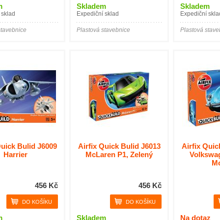
m
Skladem
Skladem
 sklad
Expediční sklad
Expediční skla
stavebnice
Plastová stavebnice
Plastová stave
Quick Bulid J6009
Airfix Quick Bulid J6013
Airfix Quic
Harrier
McLaren P1, Zelený
Volkswag
M
456 Kč
456 Kč
m
Skladem
Na dotaz