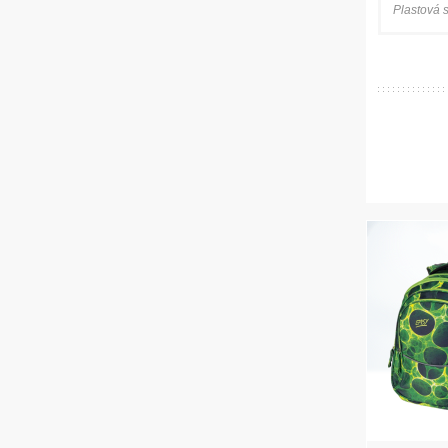
Plastová 
SESTAVTE SI
OBLÍBENÝ TANK
Stavebnice Cobi World
of Tanks
Vybírejte zde