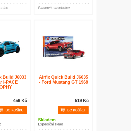
bnice
Plastová stavebnice
k Bulid J6033
Airfix Quick Bulid J6035
ar I-PACE
- Ford Mustang GT 1968
ROPHY
456 Kč
519 Kč
Skladem
d
Expediční sklad