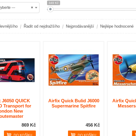
349 Kč
yberte ---
×
levnějšího
Řadit od nejdražšího
Nejprodávanější
Nejlépe hodnocené
ix J6050 QUICK
Airfix Quick Bulid J6000
Airfix Quic
 Transport for
Supermarine Spitfire
Messers
ondon New
outemaster
869 Kč
456 Kč