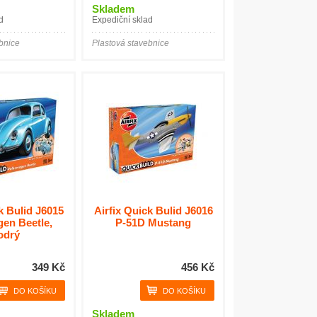
Skladem
d
Expediční sklad
bnice
Plastová stavebnice
k Bulid J6015
Airfix Quick Bulid J6016
en Beetle,
P-51D Mustang
odrý
349 Kč
456 Kč
Skladem