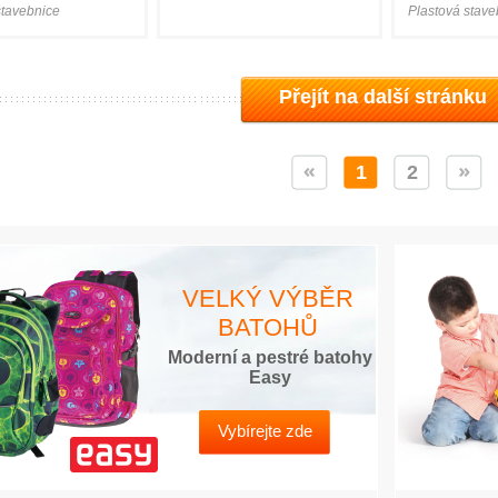
stavebnice
Plastová stave
Přejít na další stránku
1
2
VELKÝ VÝBĚR
BATOHŮ
Moderní a pestré batohy
Easy
Vybírejte zde