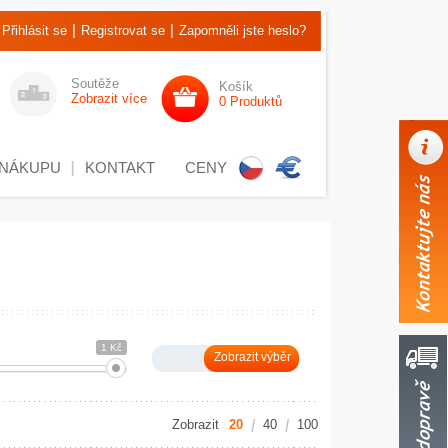
|
|
Přihlásit se
Registrovat se
Zapomněli jste heslo?
Soutěže
Košík
Zobrazit více
0 Produktů
 NÁKUPU
KONTAKT
CENY
1 Kč
Zobrazit
20
40
100