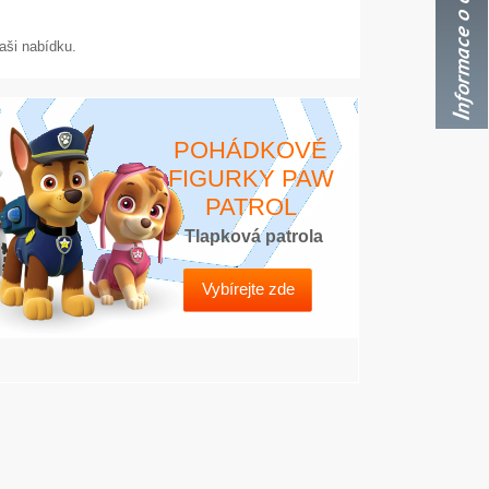
aši nabídku.
POHÁDKOVÉ
FIGURKY PAW
PATROL
Tlapková patrola
Vybírejte zde