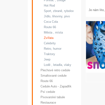
Pontiac , Dodge
Hot Rod
Je nám líto
Sport, zbraně, rybolov
Jídlo, lihoviny, pivo
Coca Cola
Route 66
SVÍTÍCÍ
Města , místa
GLÓBUSY, JAKO
Zvířata
Celebrity
ŠKOLNÍ
Retro, humor
POMŮCKA
Traktory
Nebo noční lampička
Jeep
Lodě , letadla, vlaky
Vybírejte zde
Plechové retro cedule
Smaltované cedule
Route 66
Cedule Auto - Zapadlík
Psí cedule
Pivovarské tabule
Restaurace