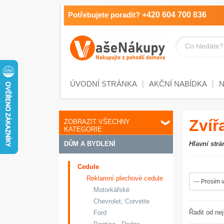
Potřebujete poradit?
+420 604 700 836
Co hledáte?
ÚVODNÍ STRÁNKA
AKČNÍ NABÍDKA
Zvíř
ZOBRAZIT VŠECHNY
KATEGORIE
DŮM A BYDLENÍ
Hlavní strá
Cedule
Reklamní plechové cedule
--- Prosím v
Motorkářské
Chevrolet, Corvette
Řadit od nej
Ford