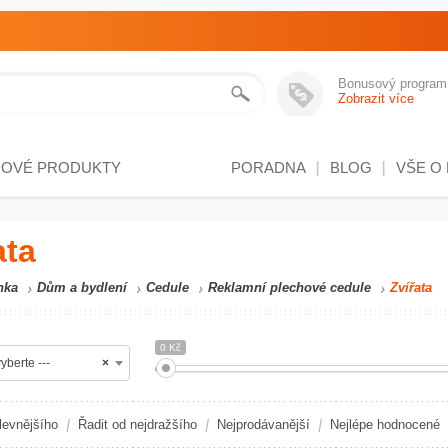
Bonusový program
Zobrazit více
NOVÉ PRODUKTY
PORADNA
BLOG
VŠE O
ata
nka
Dům a bydlení
Cedule
Reklamní plechové cedule
Zvířata
0 Kč
yberte ---
×
levnějšího
Řadit od nejdražšího
Nejprodávanější
Nejlépe hodnocené