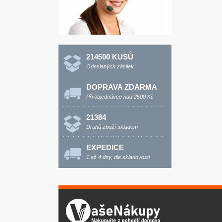
214500 KUSŮ
Odeslaných zásilek
DOPRAVA ZDARMA
Při objednávce nad 2500 Kč
21384
Druhů zboží skladem
EXPEDICE
1 až 4 dny, dle skladovosti