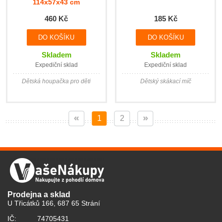
114x57x43 cm
460 Kč
185 Kč
Skladem
Skladem
Expediční sklad
Expediční sklad
Dětská houpačka pro děti
Dětský skákací míč
1
2
Prodejna a sklad
U Třicátků 166, 687 65 Strání
IČ:
74705431