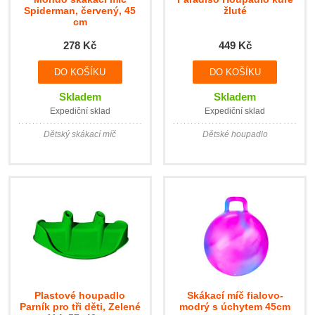
Spiderman, červený, 45
žluté
cm
278 Kč
449 Kč
Skladem
Skladem
Expediční sklad
Expediční sklad
Dětský skákací míč
Dětské houpadlo
Plastové houpadlo
Skákací míč fialovo-
Parník pro tři děti, Zelené
modrý s úchytem 45cm