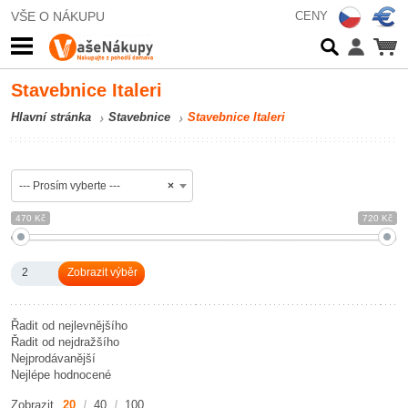
VŠE O NÁKUPU
CENY
Stavebnice Italeri
Hlavní stránka
Stavebnice
Stavebnice Italeri
--- Prosím vyberte ---
×
470 Kč
720 Kč
2
Řadit od nejlevnějšího
Řadit od nejdražšího
Nejprodávanější
Nejlépe hodnocené
Zobrazit
20
40
100