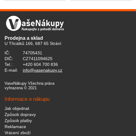
Prodejna a sklad
U Třicátků 166, 687 65 Strání
IČ:
74705431
DIČ:
CZ7411094625
Tel.:
+420 604 700 836
E-mail:
info@vasenakupy.cz
VaseNákupy Všechna práva
vyhrazena © 2021
Informace o nákupu
Jak objednat
Způsob dopravy
Způsob platby
Reklamace
Vrácení zboží