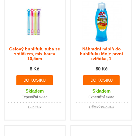
Gelový bublifuk, tuba se
Náhradní náplň do
srdíčkem, mix barev
bublifuku Moje první
10,5cm
zvířátka, 1l
8 Kč
80 Kč
Skladem
Skladem
Expediční sklad
Expediční sklad
Bublifuk
Dětský bublifuk