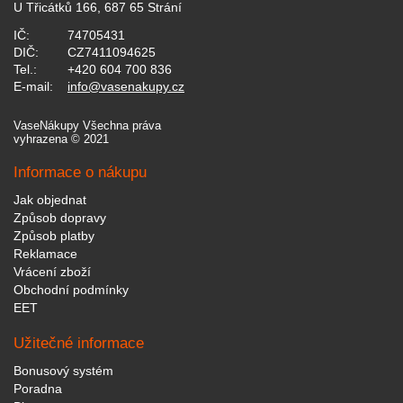
U Třicátků 166, 687 65 Strání
IČ:
74705431
DIČ:
CZ7411094625
Tel.:
+420 604 700 836
E-mail:
info@vasenakupy.cz
VaseNákupy Všechna práva
vyhrazena © 2021
Informace o nákupu
Jak objednat
Způsob dopravy
Způsob platby
Reklamace
Vrácení zboží
Obchodní podmínky
EET
Užitečné informace
Bonusový systém
Poradna