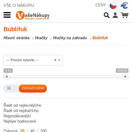
VŠE O NÁKUPU
CENY
Bublifuk
Hlavní stránka
Hračky
Hračky na zahradu
Bublifuk
--- Prosím vyberte ---
×
8 Kč
379 Kč
11
Řadit od nejlevnějšího
Řadit od nejdražšího
Nejprodávanější
Nejlépe hodnocené
Zobrazit
20
40
100