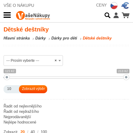
VŠE O NÁKUPU
CENY
Dětské deštníky
Hlavní stránka
Dárky
Dárky pro děti
Dětské deštníky
--- Prosím vyberte ---
×
115 Kč
213 Kč
10
Řadit od nejlevnějšího
Řadit od nejdražšího
Nejprodávanější
Nejlépe hodnocené
Zobrazit
20
40
100