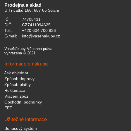
Prodejna a sklad
U Třicátků 166, 687 65 Strání
IČ:
74705431
DIČ:
CZ7411094625
Tel.:
+420 604 700 836
E-mail:
info@vasenakupy.cz
VaseNákupy Všechna práva
vyhrazena © 2021
Informace o nákupu
Jak objednat
Způsob dopravy
Způsob platby
Reklamace
Vrácení zboží
Obchodní podmínky
EET
Užitečné informace
Bonusový systém