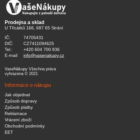
Prodejna a sklad
U Třicátků 166, 687 65 Strání
IČ:
74705431
DIČ:
CZ7411094625
Tel.:
+420 604 700 836
E-mail:
info@vasenakupy.cz
VaseNákupy Všechna práva
vyhrazena © 2021
Informace o nákupu
Jak objednat
Způsob dopravy
Způsob platby
Reklamace
Vrácení zboží
Obchodní podmínky
EET