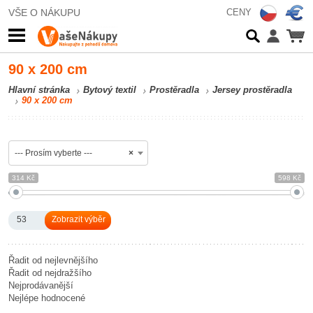
VŠE O NÁKUPU
CENY
90 x 200 cm
Hlavní stránka
Bytový textil
Prostěradla
Jersey prostěradla
90 x 200 cm
--- Prosím vyberte ---
×
314 Kč
598 Kč
53
Řadit od nejlevnějšího
Řadit od nejdražšího
Nejprodávanější
Nejlépe hodnocené