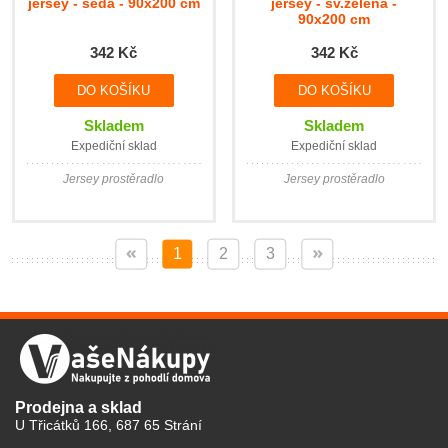
jersey - šedá - 90x200 cm
jersey - sv.zelená -
90x200 cm
342 Kč
342 Kč
Skladem
Skladem
Expediční sklad
Expediční sklad
Jersey prostěradlo
Jersey prostěradlo
1
2
3
Prodejna a sklad
U Třicátků 166, 687 65 Strání