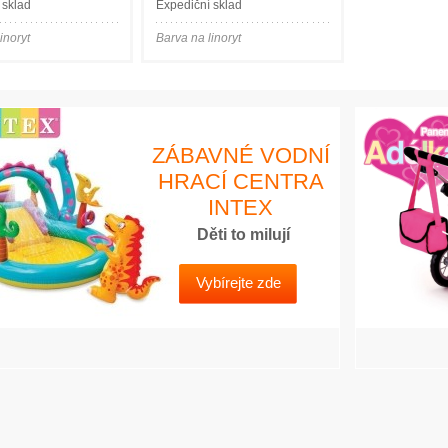
 sklad
Expediční sklad
inoryt
Barva na linoryt
ZÁBAVNÉ VODNÍ
HRACÍ CENTRA
INTEX
Děti to milují
Vybírejte zde