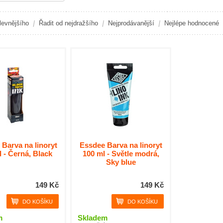
levnějšího
Řadit od nejdražšího
Nejprodávanější
Nejlépe hodnocené
Barva na linoryt
Essdee Barva na linoryt
 - Černá, Black
100 ml - Světle modrá,
Sky blue
149 Kč
149 Kč
m
Skladem