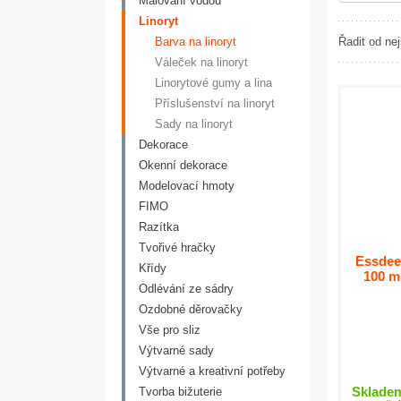
Malování vodou
Linoryt
Barva na linoryt
Řadit od nej
Váleček na linoryt
Linorytové gumy a lina
Příslušenství na linoryt
Sady na linoryt
Dekorace
Okenní dekorace
Modelovací hmoty
FIMO
Razítka
Tvořivé hračky
Essdee 
Křídy
100 ml
Odlévání ze sádry
Ozdobné děrovačky
Vše pro sliz
Výtvarné sady
Výtvarné a kreativní potřeby
Sklade
Tvorba bižuterie