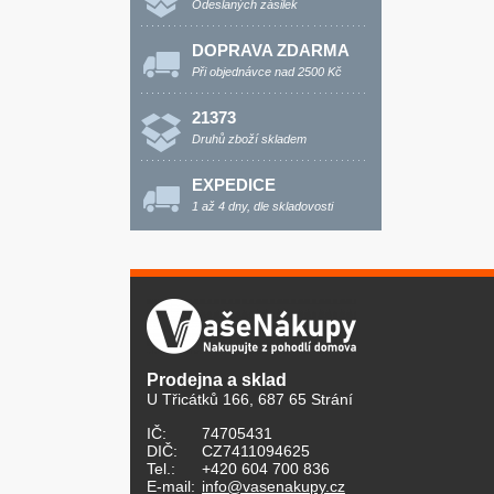
Odeslaných zásilek
DOPRAVA ZDARMA
Při objednávce nad 2500 Kč
21373
Druhů zboží skladem
EXPEDICE
1 až 4 dny, dle skladovosti
Prodejna a sklad
U Třicátků 166, 687 65 Strání
IČ:
74705431
DIČ:
CZ7411094625
Tel.:
+420 604 700 836
E-mail:
info@vasenakupy.cz