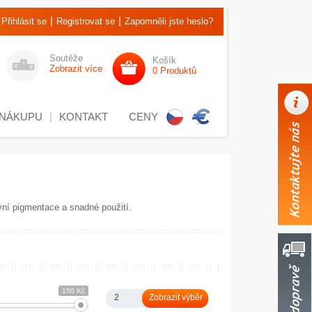
|
|
Přihlásit se
Registrovat se
Zapomněli jste heslo?
Soutěže
Košík
Zobrazit více
0 Produktů
 NÁKUPU
KONTAKT
CENY
zivní pigmentace a snadné použití.
150 Kč
2