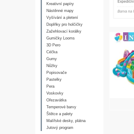
Expediční
Kreativní papíry
Nástěnné mapy
Barva na l
Vyšívání a pletení
Doplňky pro holčičky
Zažehlovací korálky
Gumičky Looms
3D Pero
DESIGNOVÉ
Céčka
KVALITNÍ
Gumy
ROTOPEDY
Nůžky
Pro domácí cvičení
Popisovače
Pastelky
Vybírejte zde
Pera
Voskovky
Ořezavátka
Temperové barvy
Štětce a palety
Malířské desky, plátna
Jutový program