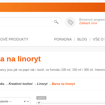
Bonusový program
Zobrazit více
NOVÉ PRODUKTY
PORADNA
BLOG
VŠE O
a na linoryt
arvy jsou jak na papír tak i textil, ve formátu 100 ml, 150 ml i 300 ml. Inten
nka
Kreativní tvoření
Linoryt
Barva na linoryt
149 Kč
yberte ---
×