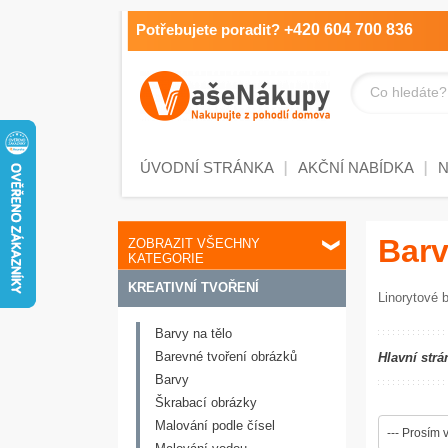
Potřebujete poradit?
+420 604 700 836
Co hledáte?
ÚVODNÍ STRÁNKA
AKČNÍ NABÍDKA
Barv
ZOBRAZIT VŠECHNY
KATEGORIE
KREATIVNÍ TVOŘENÍ
Linorytové b
Barvy na tělo
Barevné tvoření obrázků
Hlavní strá
Barvy
Škrabací obrázky
Malování podle čísel
--- Prosím v