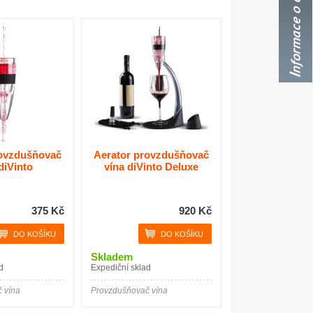
rovzdušňovač
Aerator provzdušňovač
diVinto
vína diVinto Deluxe
375 Kč
920 Kč
Skladem
d
Expediční sklad
 vína
Provzdušňovač vína