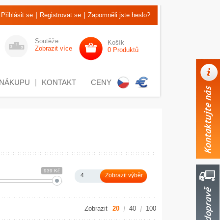
|
|
Přihlásit se
Registrovat se
Zapomněli jste heslo?
Soutěže
Košík
Zobrazit více
0 Produktů
 NÁKUPU
KONTAKT
CENY
939 Kč
4
Zobrazit
20
40
100