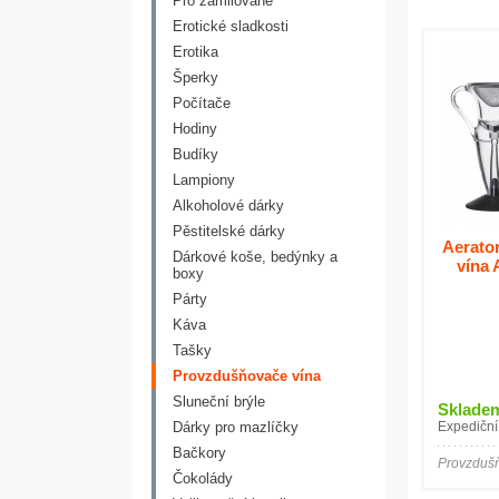
Pro zamilované
Erotické sladkosti
Erotika
Šperky
Počítače
Hodiny
Budíky
Lampiony
Alkoholové dárky
Pěstitelské dárky
Aerato
Dárkové koše, bedýnky a
vína 
boxy
Párty
Káva
Tašky
Provzdušňovače vína
Sluneční brýle
Sklade
Dárky pro mazlíčky
Expediční
Bačkory
Provzdušň
Čokolády