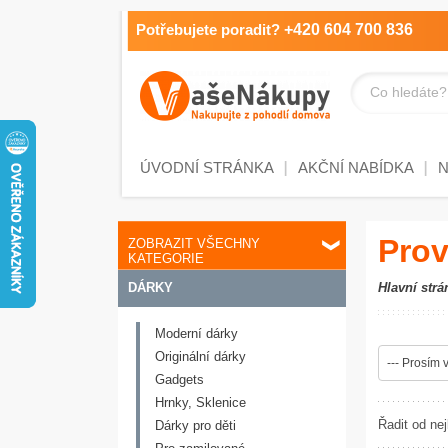
Potřebujete poradit?
+420 604 700 836
Co hledáte?
ÚVODNÍ STRÁNKA
AKČNÍ NABÍDKA
Prov
ZOBRAZIT VŠECHNY
KATEGORIE
DÁRKY
Hlavní strá
Moderní dárky
Originální dárky
--- Prosím v
Gadgets
Hrnky, Sklenice
Řadit od nej
Dárky pro děti