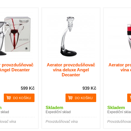
r provzdušňovač
Aerator provzdušňovač
Aerator p
Angel Decanter
vína deluxe Angel
vína 
Decanter
599 Kč
939 Kč
m
Skladem
Skladem
 sklad
Expediční sklad
Expediční skla
ovač vína
Provzdušňovač vína
Provzdušňovač