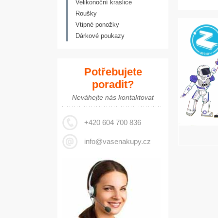
Velikonoční kraslice
Roušky
Vtipné ponožky
Dárkové poukazy
ZHUBNĚTE A
ZPEVNĚTE TĚLO
NA TRENAŽÉRU
Potřebujete
Cvičte doma
poradit?
Neváhejte nás kontaktovat
Vybírejte zde
+420 604 700 836
info@vasenakupy.cz