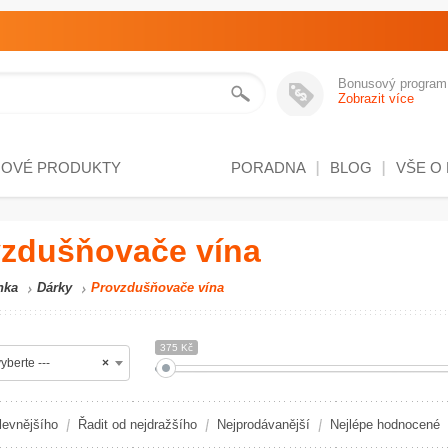
Bonusový program
Zobrazit více
NOVÉ PRODUKTY
PORADNA
BLOG
VŠE O
zdušňovače vína
nka
Dárky
Provzdušňovače vína
375 Kč
yberte ---
×
levnějšího
Řadit od nejdražšího
Nejprodávanější
Nejlépe hodnocené