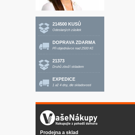
214500 KUSŮ
Odeslaných zásilek
DOPRAVA ZDARMA
Při objednávce nad 2500 Kč
21373
Druhů zboží skladem
EXPEDICE
1 až 4 dny, dle skladovosti
Prodejna a sklad