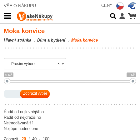
VŠE O NÁKUPU
CENY
Moka konvice
Hlavní stránka
Dům a bydlení
Moka konvice
--- Prosím vyberte ---
×
0 Kč
1 Kč
Řadit od nejlevnějšího
Řadit od nejdražšího
Nejprodávanější
Nejlépe hodnocené
Zobrazit
20
40
100