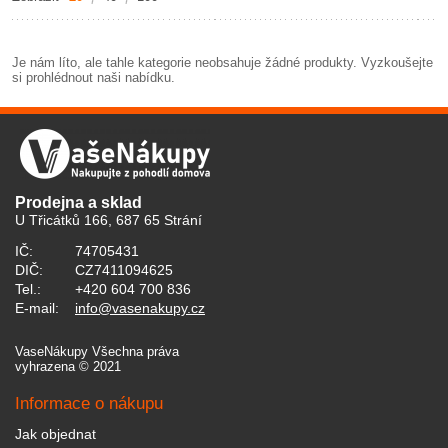
Je nám líto, ale tahle kategorie neobsahuje žádné produkty. Vyzkoušejte
si prohlédnout naši nabídku.
Prodejna a sklad
U Třicátků 166, 687 65 Strání
IČ:
74705431
DIČ:
CZ7411094625
Tel.:
+420 604 700 836
E-mail:
info@vasenakupy.cz
VaseNákupy Všechna práva
vyhrazena © 2021
Informace o nákupu
Jak objednat