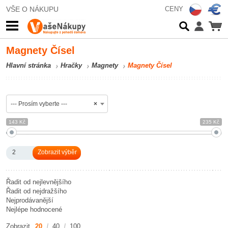
VŠE O NÁKUPU
CENY
Magnety Čísel
Hlavní stránka
Hračky
Magnety
Magnety Čísel
--- Prosím vyberte ---
×
143 Kč
235 Kč
2
Řadit od nejlevnějšího
Řadit od nejdražšího
Nejprodávanější
Nejlépe hodnocené
Zobrazit
20
40
100