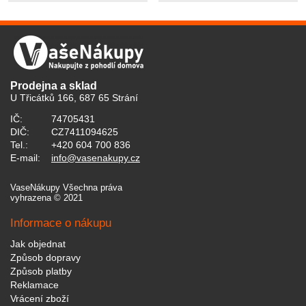
Prodejna a sklad
U Třicátků 166, 687 65 Strání
IČ:
74705431
DIČ:
CZ7411094625
Tel.:
+420 604 700 836
E-mail:
info@vasenakupy.cz
VaseNákupy Všechna práva
vyhrazena © 2021
Informace o nákupu
Jak objednat
Způsob dopravy
Způsob platby
Reklamace
Vrácení zboží