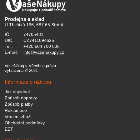
Prodejna a sklad
U Třicátků 166, 687 65 Strání
IČ:
74705431
DIČ:
CZ7411094625
Tel.:
+420 604 700 836
E-mail:
info@vasenakupy.cz
VaseNákupy Všechna práva
vyhrazena © 2021
Informace o nákupu
Jak objednat
Způsob dopravy
Způsob platby
Reklamace
Vrácení zboží
Obchodní podmínky
EET