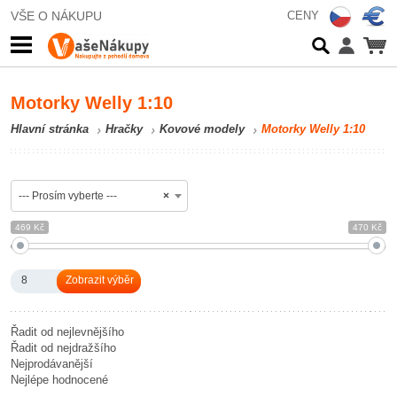
VŠE O NÁKUPU
CENY
Motorky Welly 1:10
Hlavní stránka
Hračky
Kovové modely
Motorky Welly 1:10
--- Prosím vyberte ---
×
469 Kč
470 Kč
8
Řadit od nejlevnějšího
Řadit od nejdražšího
Nejprodávanější
Nejlépe hodnocené