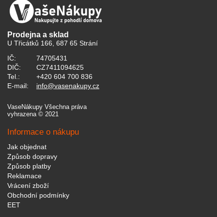
Prodejna a sklad
U Třicátků 166, 687 65 Strání
IČ:
74705431
DIČ:
CZ7411094625
Tel.:
+420 604 700 836
E-mail:
info@vasenakupy.cz
VaseNákupy Všechna práva
vyhrazena © 2021
Informace o nákupu
Jak objednat
Způsob dopravy
Způsob platby
Reklamace
Vrácení zboží
Obchodní podmínky
EET