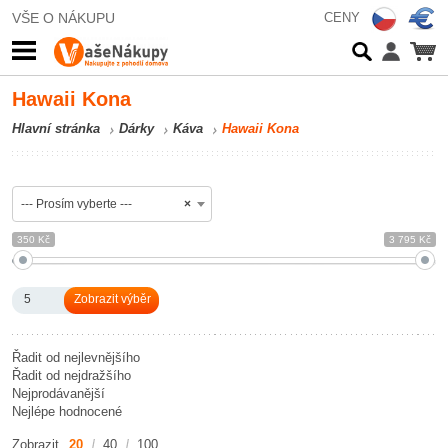
VŠE O NÁKUPU
CENY
Hawaii Kona
Hlavní stránka
Dárky
Káva
Hawaii Kona
--- Prosím vyberte ---
×
350 Kč
3 795 Kč
5
Řadit od nejlevnějšího
Řadit od nejdražšího
Nejprodávanější
Nejlépe hodnocené
Zobrazit
20
40
100