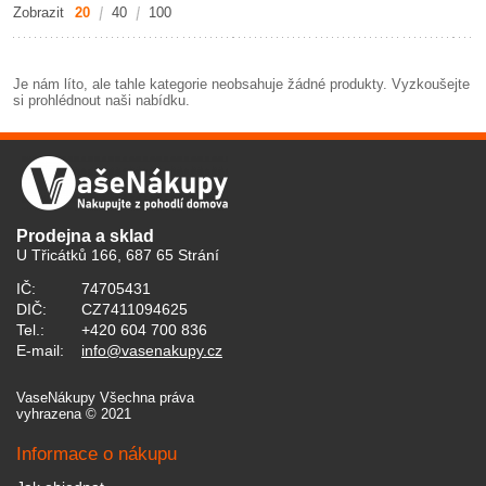
Zobrazit
20
40
100
Je nám líto, ale tahle kategorie neobsahuje žádné produkty. Vyzkoušejte
si prohlédnout naši nabídku.
Prodejna a sklad
U Třicátků 166, 687 65 Strání
IČ:
74705431
DIČ:
CZ7411094625
Tel.:
+420 604 700 836
E-mail:
info@vasenakupy.cz
VaseNákupy Všechna práva
vyhrazena © 2021
Informace o nákupu