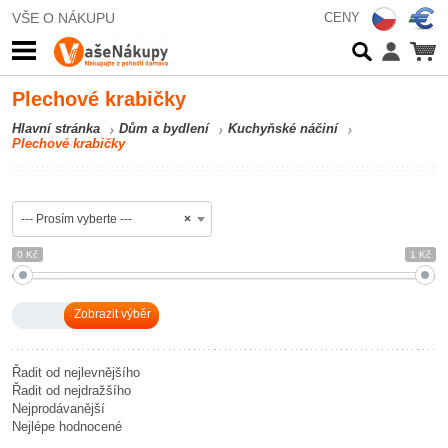
VŠE O NÁKUPU
CENY
Plechové krabičky
Hlavní stránka
Dům a bydlení
Kuchyňské náčiní
Plechové krabičky
--- Prosím vyberte ---
×
0 Kč
1 Kč
Řadit od nejlevnějšího
Řadit od nejdražšího
Nejprodávanější
Nejlépe hodnocené